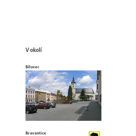
V okolí
Bílovec
Bravantice