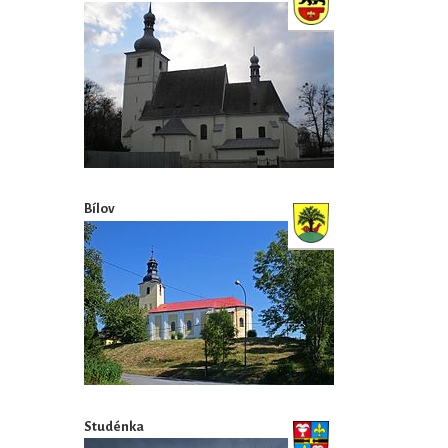
Bílov
Studénka