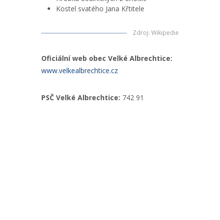
Kostel svatého Jana Křtitele
Zdroj
:
Wikipedie
Oficiální web obec Velké Albrechtice:
www.velkealbrechtice.cz
PSČ Velké Albrechtice:
742 91