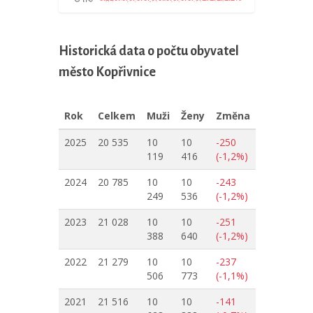
Historická data o počtu obyvatel
město Kopřivnice
Rok
Celkem
Muži
Ženy
Změna
2025
20 535
10
10
-250
119
416
(-1,2%)
2024
20 785
10
10
-243
249
536
(-1,2%)
2023
21 028
10
10
-251
388
640
(-1,2%)
2022
21 279
10
10
-237
506
773
(-1,1%)
2021
21 516
10
10
-141