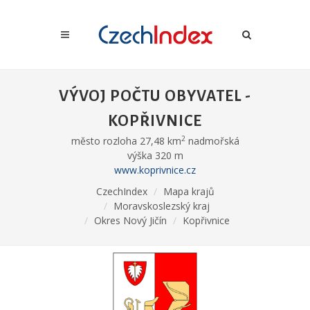
VÝVOJ POČTU OBYVATEL -
KOPŘIVNICE
2
město rozloha 27,48 km
nadmořská
výška 320 m
www.koprivnice.cz
CzechIndex
Mapa krajů
Moravskoslezský kraj
Okres Nový Jičín
Kopřivnice