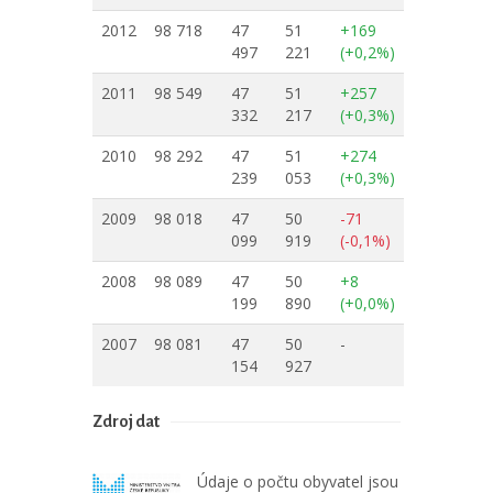
2012
98 718
47
51
+169
497
221
(+0,2%)
2011
98 549
47
51
+257
332
217
(+0,3%)
2010
98 292
47
51
+274
239
053
(+0,3%)
2009
98 018
47
50
-71
099
919
(-0,1%)
2008
98 089
47
50
+8
199
890
(+0,0%)
2007
98 081
47
50
-
154
927
Zdroj dat
Údaje o počtu obyvatel jsou