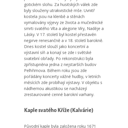
gotickém slohu. Za husitských válek zde
byly slouženy utrakvistické mše. Uvnitř
kostela jsou na klenbě a stěnách
vymalovány výjevy ze života a mučednické
smrti svatého Víta a alegorie Víry, Naděje a
Lásky. V 17. století byl kostel přestavěn
nejprve renesančně a v 18. století barokně.
Dnes kostel slouží jako koncertní a
výstavní síň a konají se zde i světské
svatební obřady. Po rekonstrukci byla
zpřístupněna jedna z nejstarších budov
Pelhřimova. Během roku jsou zde
pořádány koncerty vážné hudby, v letních
měsících zde probíhají výstavy. V objektu s
nádhernou akustikou se nacházejí
zrestaurované cenné barokní varhany.
Kaple svatého Kříže (Kalvárie)
Původní kaple byla založena roku 1671