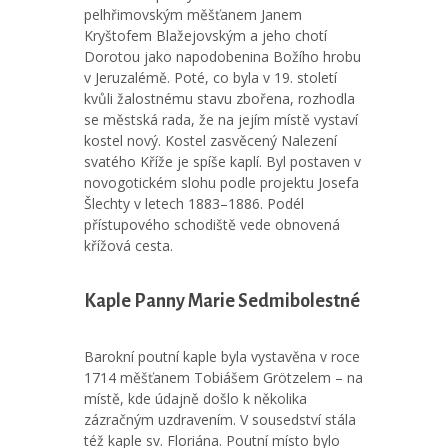
pelhřimovským měšťanem Janem
Kryštofem Blažejovským a jeho chotí
Dorotou jako napodobenina Božího hrobu
v Jeruzalémě. Poté, co byla v 19. století
kvůli žalostnému stavu zbořena, rozhodla
se městská rada, že na jejím místě vystaví
kostel nový. Kostel zasvěcený Nalezení
svatého Kříže je spíše kaplí. Byl postaven v
novogotickém slohu podle projektu Josefa
Šlechty v letech 1883–1886. Podél
přístupového schodiště vede obnovená
křížová cesta.
Kaple Panny Marie Sedmibolestné
Barokní poutní kaple byla vystavěna v roce
1714 měšťanem Tobiášem Grötzelem – na
místě, kde údajně došlo k několika
zázračným uzdravením. V sousedství stála
též kaple sv. Floriána. Poutní místo bylo