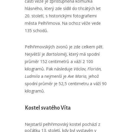
části věže je zpřístupněna komůrka
hlásného, který zde sídlil do třicátých let
20. století, s historickými fotografiemi
města Pelhřimova. Na ochoz věže vede
135 schodů.
Pelhřimovských zvonů je zde celkem pět.
Největší je
Bartoloměj,
který má spodní
průměr 152 centimetrů a váží 2 100
kilogramů. Pak následuje
Václav, Florián,
Ludmila
a nejmenší je
Ave Maria,
jehož
spodní průměr je 52,5 centimetru a váží 90
kilogramů.
Kostel svatého Víta
Nejstarší pelhřimovský kostel pochází z
počátku 13. století, kdy byl vystavěn v