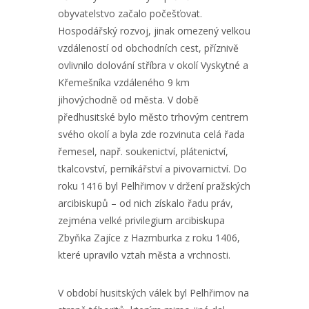
obyvatelstvo začalo počešťovat.
Hospodářský rozvoj, jinak omezený velkou
vzdáleností od obchodních cest, příznivě
ovlivnilo dolování stříbra v okolí Vyskytné a
Křemešníka vzdáleného 9 km
jihovýchodně od města. V době
předhusitské bylo město trhovým centrem
svého okolí a byla zde rozvinuta celá řada
řemesel, např. soukenictví, plátenictví,
tkalcovství, perníkářství a pivovarnictví. Do
roku 1416 byl Pelhřimov v držení pražských
arcibiskupů – od nich získalo řadu práv,
zejména velké privilegium arcibiskupa
Zbyňka Zajíce z Hazmburka z roku 1406,
které upravilo vztah města a vrchnosti.
V období husitských válek byl Pelhřimov na