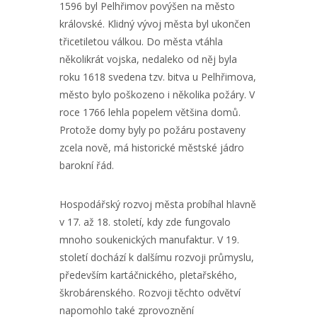
1596 byl Pelhřimov povýšen na město
královské. Klidný vývoj města byl ukončen
třicetiletou válkou. Do města vtáhla
několikrát vojska, nedaleko od něj byla
roku 1618 svedena tzv. bitva u Pelhřimova,
město bylo poškozeno i několika požáry. V
roce 1766 lehla popelem většina domů.
Protože domy byly po požáru postaveny
zcela nově, má historické městské jádro
barokní řád.
Hospodářský rozvoj města probíhal hlavně
v 17. až 18. století, kdy zde fungovalo
mnoho soukenických manufaktur. V 19.
století dochází k dalšímu rozvoji průmyslu,
především kartáčnického, pletařského,
škrobárenského. Rozvoji těchto odvětví
napomohlo také zprovoznění