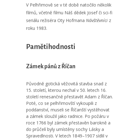
V Pelhřimově se v té době natočilo několik
filmů, včetně filmu Náš dědek Josef či sci-fi
seriálu režiséra Oty Hofmana
Návštěvníci
z
roku 1983.
Pamětihodnosti
Zámek pánů z Říčan
Původně gotická věžovitá stavba snad z
15. století, kterou nechal v 50. letech 16.
století renesančně přestavět Adam z Říčan.
Poté, co se pelhřimovští vykoupili z
poddanství, museli se Říčanští vystěhovat
a zámek sloužil jako radnice. Po požáru v
roce 1766 byl zámek přestavěn barokně a
do průčelí byly umístěny sochy Lásky a
Spravedlnosti. V letech 1849–1907 sídlil v