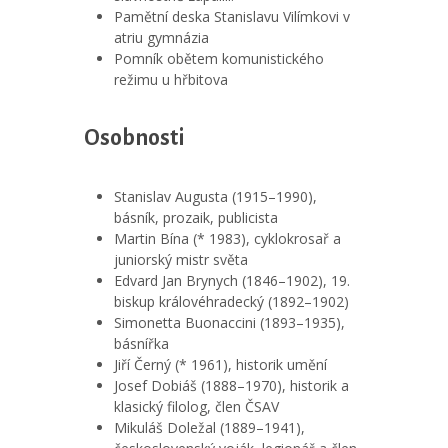
Pamětní deska Stanislavu Vilímkovi v
atriu gymnázia
Pomník obětem komunistického
režimu u hřbitova
Osobnosti
Stanislav Augusta (1915–1990),
básník, prozaik, publicista
Martin Bína (* 1983), cyklokrosař a
juniorský mistr světa
Edvard Jan Brynych (1846–1902), 19.
biskup královéhradecký (1892–1902)
Simonetta Buonaccini (1893–1935),
básnířka
Jiří Černý (* 1961), historik umění
Josef Dobiáš (1888–1970), historik a
klasický filolog, člen ČSAV
Mikuláš Doležal (1889–1941),