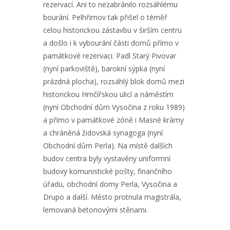
rezervací. Ani to nezabránilo rozsáhlému
bourání. Pelhřimov tak přišel o téměř
celou historickou zástavbu v širším centru
a došlo i k vybourání části domů přímo v
památkové rezervaci. Padl Starý Pivovar
(nyní parkoviště), barokní sýpka (nyní
prázdná plocha), rozsáhlý blok domů mezi
historickou Hrnčířskou ulicí a náměstím
(nyní Obchodní dům Vysočina z roku 1989)
a přímo v památkové zóně i Masné krámy
a chráněná židovská synagoga (nyní
Obchodní dům Perla). Na místě dalších
budov centra byly vystavěny uniformní
budovy komunistické pošty, finančního
úřadu, obchodní domy Perla, Vysočina a
Drupo a další. Město protnula magistrála,
lemovaná betonovými stěnami.