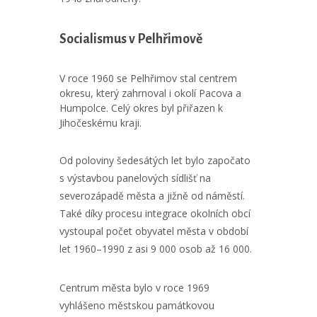
Socialismus v Pelhřimově
V roce 1960 se Pelhřimov stal centrem
okresu, který zahrnoval i okolí Pacova a
Humpolce. Celý okres byl přiřazen k
Jihočeskému kraji.
Od poloviny šedesátých let bylo započato
s výstavbou panelových sídlišť na
severozápadě města a jižně od náměstí.
Také díky procesu integrace okolních obcí
vystoupal počet obyvatel města v období
let 1960–1990 z asi 9 000 osob až 16 000.
Centrum města bylo v roce 1969
vyhlášeno městskou památkovou