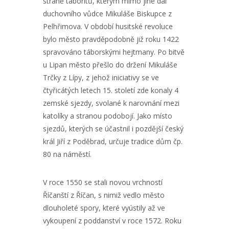
straně táboritů, kterým mimo jiné dal
duchovního vůdce Mikuláše Biskupce z
Pelhřimova. V období husitské revoluce
bylo město pravděpodobně již roku 1422
spravováno táborskými hejtmany. Po bitvě
u Lipan město přešlo do držení Mikuláše
Trčky z Lípy, z jehož iniciativy se ve
čtyřicátých letech 15. století zde konaly 4
zemské sjezdy, svolané k narovnání mezi
katolíky a stranou podobojí. Jako místo
sjezdů, kterých se účastnil i pozdější český
král Jiří z Poděbrad, určuje tradice dům čp.
80 na náměstí.
V roce 1550 se stali novou vrchností
Říčanští z Říčan, s nimiž vedlo město
dlouholeté spory, které vyústily až ve
vykoupení z poddanství v roce 1572. Roku