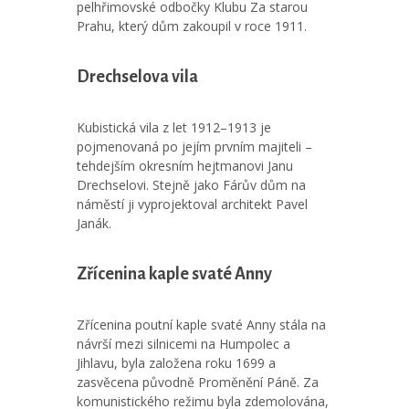
pelhřimovské odbočky Klubu Za starou
Prahu, který dům zakoupil v roce 1911.
Drechselova vila
Kubistická vila z let 1912–1913 je
pojmenovaná po jejím prvním majiteli –
tehdejším okresním hejtmanovi Janu
Drechselovi. Stejně jako Fárův dům na
náměstí ji vyprojektoval architekt Pavel
Janák.
Zřícenina kaple svaté Anny
Zřícenina poutní kaple svaté Anny stála na
návrší mezi silnicemi na Humpolec a
Jihlavu, byla založena roku 1699 a
zasvěcena původně Proměnění Páně. Za
komunistického režimu byla zdemolována,