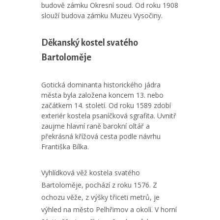
budově zámku Okresní soud. Od roku 1908
slouží budova zámku Muzeu Vysočiny.
Děkanský kostel svatého
Bartoloměje
Gotická dominanta historického jádra
města byla založena koncem 13. nebo
začátkem 14. století. Od roku 1589 zdobí
exteriér kostela psaníčková sgrafita. Uvnitř
zaujme hlavní raně barokní oltář a
překrásná křížová cesta podle návrhu
Františka Bílka.
Vyhlídková věž kostela svatého
Bartoloměje, pochází z roku 1576. Z
ochozu věže, z výšky třiceti metrů, je
výhled na město Pelhřimov a okolí. V horní