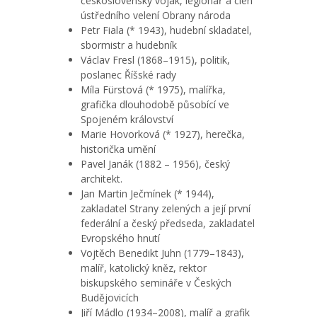
československý voják, legionář a člen
ústředního velení Obrany národa
Petr Fiala (* 1943), hudební skladatel,
sbormistr a hudebník
Václav Fresl (1868–1915), politik,
poslanec Říšské rady
Míla Fürstová (* 1975), malířka,
grafička dlouhodobě působící ve
Spojeném království
Marie Hovorková (* 1927), herečka,
historička umění
Pavel Janák (1882 – 1956), český
architekt.
Jan Martin Ječmínek (* 1944),
zakladatel Strany zelených a její první
federální a český předseda, zakladatel
Evropského hnutí
Vojtěch Benedikt Juhn (1779–1843),
malíř, katolický kněz, rektor
biskupského semináře v Českých
Budějovicích
Jiří Mádlo (1934–2008), malíř a grafik