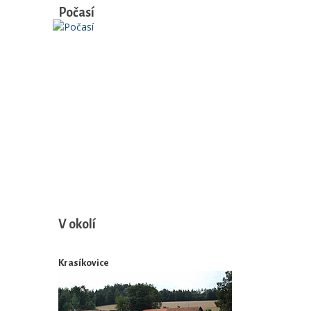
Počasí
V okolí
Krasíkovice