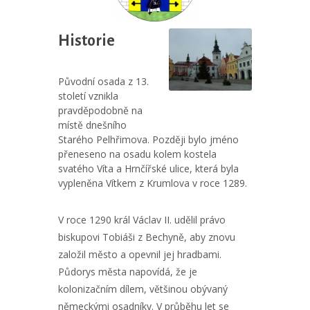
Historie
Původní osada z 13.
století vznikla
pravděpodobně na
místě dnešního
Starého Pelhřimova. Později bylo jméno
přeneseno na osadu kolem kostela
svatého Víta a Hrnčířské ulice, která byla
vypleněna Vítkem z Krumlova v roce 1289.
V roce 1290 král Václav II. udělil právo
biskupovi Tobiáši z Bechyně, aby znovu
založil město a opevnil jej hradbami.
Půdorys města napovídá, že je
kolonizačním dílem, většinou obývaný
německými osadníky. V průběhu let se