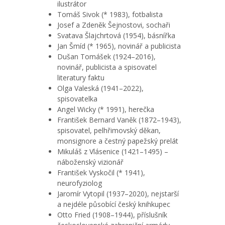
ilustrátor
Tomáš Sivok (* 1983), fotbalista
Josef a Zdeněk Šejnostovi, sochaři
Svatava Šlajchrtová (1954), básnířka
Jan Šmíd (* 1965), novinář a publicista
Dušan Tomášek (1924–2016),
novinář, publicista a spisovatel
literatury faktu
Olga Valeská (1941–2022),
spisovatelka
Angel Wicky (* 1991), herečka
František Bernard Vaněk (1872–1943),
spisovatel, pelhřimovský děkan,
monsignore a čestný papežský prelát
Mikuláš z Vlásenice (1421–1495) –
náboženský vizionář
František Vyskočil (* 1941),
neurofyziolog
Jaromír Vytopil (1937–2020), nejstarší
a nejdéle působící český knihkupec
Otto Fried (1908–1944), příslušník