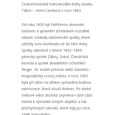
Českomoravské transverzální dráhy (úseku
Tábor – Horní Cerekev) v roce 1883.
Od roku 1850 byl Pelhřimov okresním
městem a správním střediskem rozsáhlé
oblasti. Vznikaly vlastenecké spolky, které
udržely svou kontinuitu až do této doby.
Spolky založené v letech 1862–1894:
pěvecký spolek Záboj, Sokol, Čtenářská
beseda a spolek divadelních ochotníků
Rieger. 20. století přineslo další stavební i
hospodářský rozvoj města. V roce 1903
byla při silnici na Jihlavu vystavěna budova
nemocnice, která slouží dodnes. Po druhé
světové válce dochází zejména v jižní části
města k výstavbě nových objektů a hal
průmyslových závodů, které byly po roce
1948 znárodněny.