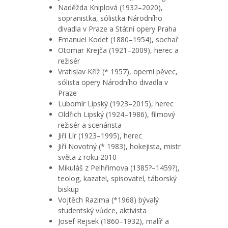
Naděžda Kniplová (1932–2020),
sopranistka, sólistka Národního
divadla v Praze a Státní opery Praha
Emanuel Kodet (1880–1954), sochař
Otomar Krejča (1921–2009), herec a
režisér
Vratislav Kříž (* 1957), operní pěvec,
sólista opery Národního divadla v
Praze
Lubomír Lipský (1923–2015), herec
Oldřich Lipský (1924–1986), filmový
režisér a scenárista
Jiří Lír (1923–1995), herec
Jiří Novotný (* 1983), hokejista, mistr
světa z roku 2010
Mikuláš z Pelhřimova (1385?–1459?),
teolog, kazatel, spisovatel, táborský
biskup
Vojtěch Razima (*1968) bývalý
studentský vůdce, aktivista
Josef Rejsek (1860–1932), malíř a