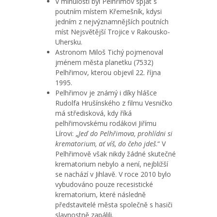
V minulosti byl Pelhřimov spjat s
poutním místem Křemešník, kdysi
jedním z nejvýznamnějších poutních
míst Nejsvětější Trojice v Rakousko-
Uhersku.
Astronom Miloš Tichý pojmenoval
jménem města planetku (7532)
Pelhřimov, kterou objevil 22. října
1995.
Pelhřimov je známý i díky hlášce
Rudolfa Hrušínského z filmu Vesničko
má středisková, kdy říká
pelhřimovskému rodákovi Jiřímu
Lírovi: „
Jeď do Pelhřimova, prohlídni si
krematorium, ať víš, do čeho jdeš
.“ V
Pelhřimově však nikdy žádné skutečné
krematorium nebylo a není, nejbližší
se nachází v Jihlavě. V roce 2010 bylo
vybudováno pouze recesistické
krematorium, které následně
představitelé města společně s hasiči
slavnostně zapálili.