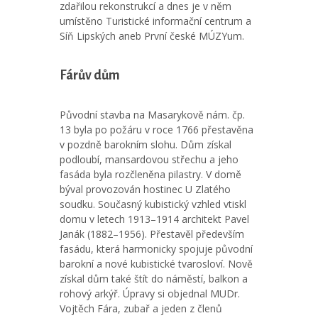
zdařilou rekonstrukcí a dnes je v něm
umístěno Turistické informační centrum a
Síň Lipských aneb První české MÚZYum.
Fárův dům
Původní stavba na Masarykově nám. čp.
13 byla po požáru v roce 1766 přestavěna
v pozdně barokním slohu. Dům získal
podloubí, mansardovou střechu a jeho
fasáda byla rozčleněna pilastry. V domě
býval provozován hostinec U Zlatého
soudku. Současný kubistický vzhled vtiskl
domu v letech 1913–1914 architekt Pavel
Janák (1882–1956). Přestavěl především
fasádu, která harmonicky spojuje původní
barokní a nové kubistické tvarosloví. Nově
získal dům také štít do náměstí, balkon a
rohový arkýř. Úpravy si objednal MUDr.
Vojtěch Fára, zubař a jeden z členů