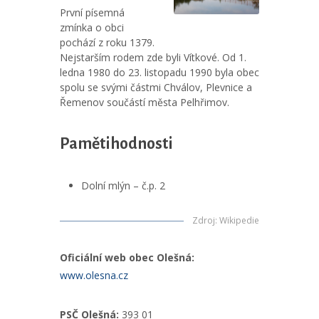
První písemná
zmínka o obci
pochází z roku 1379.
Nejstarším rodem zde byli Vítkové. Od 1.
ledna 1980 do 23. listopadu 1990 byla obec
spolu se svými částmi Chválov, Plevnice a
Řemenov součástí města Pelhřimov.
Pamětihodnosti
Dolní mlýn – č.p. 2
Zdroj
:
Wikipedie
Oficiální web obec Olešná:
www.olesna.cz
PSČ Olešná:
393 01