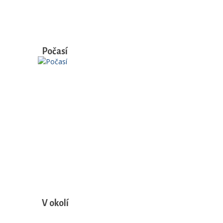
Počasí
V okolí