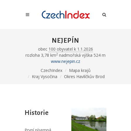
NEJEPÍN
obec
100 obyvatel k 1.1.2026
2
rozloha 3,78 km
nadmořská výška 524 m
www.nejepin.cz
CzechIndex
Mapa krajů
Kraj Vysočina
Okres Havlíčkův Brod
Historie
První písemná