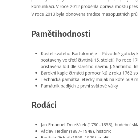
komunikaci. V roce 2012 proběhla oprava mostu přes 
V roce 2013 byla obnovena tradice masopustních pr
Pamětihodnosti
Kostel svatého Bartoloměje – Původně gotický kos
postaveny ve třetí čtvrtině 15. století. Po roce 1
přistavěna loď dle staršího návrhu J. Santiniho. Inte
Barokní kaple čtrnácti pomocníků z roku 1762 sto
Technická památka letecký maják na kótě 569 m
Památník padlých z první světové války
Rodáci
Jan Emanuel Doležálek (1780–1858), hudební skl
Václav Fiedler (1887–1948), historik
Bedřich Piskač (1898–1929), malíř