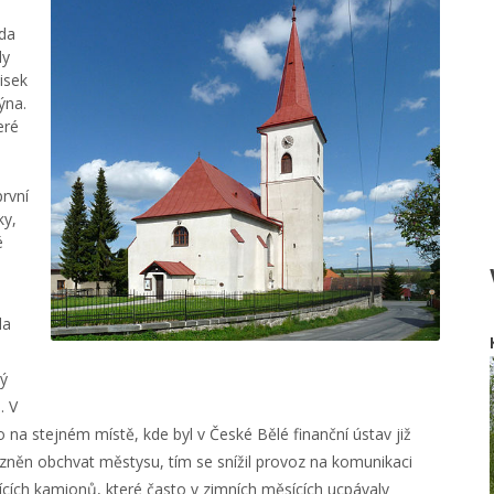
ada
dy
isek
ýna.
eré
rvní
ky,
é
la
vý
. V
 na stejném místě, kde byl v České Bělé finanční ústav již
zněn obchvat městysu, tím se snížil provoz na komunikaci
ějících kamionů, které často v zimních měsících ucpávaly