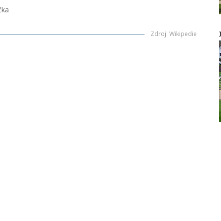
čka
Zdroj
:
Wikipedie