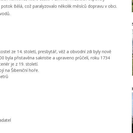
potok Bělá, což paralyzovalo několik měsíců dopravu v obci.
ůvodů.
tel ze 14. století, presbytář, věž a obvodní zdi byly nově
700 byla přistavěna sakristie a upraveno průčelí, roku 1734
riér je z 19. století.
jí na Šibeniční hoře.
etrů
adatel