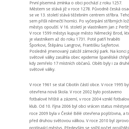
První písemná zmínka o obci pochází z roku 1257.
Městem se stává již v roce 1278. Původně česká os
se ve 13. století stává těžebním centrem stříbra. Teh
sem přišli němečtí horníci. Po vyčerpání stříbrných lož
městys opouští. V 16. století je vlastníkem Jan z Peršt
V roce 1599 městys kupuje město Německý Brod, kt
je vlastníkem až do roku 1731. Poté patří hraběti
Šporkovi, Štěpánu Langrovi, Františku Sajfertovi.
Posledně jmenovaný založil zámecký park. Na konci p
světové války zasáhla obec epidemie španělské chřip
kdy zemřelo 17 místních občanů. Oběti byly i za druh
světové války.
V roce 1961 se stal Cibotín částí obce. V roce 1995 by
otevřena nová škola. V roce 2002 bylo postaveno
fotbalové hřiště a zázemí, v roce 2004 vznikl fotbalo
klub. Od 10. října 2006 byl obci vrácen status městyse
roce 2009 byla v České Bělé otevřena pojišťovna, a to
před druhou světovou válkou. V roce 2010 byl zprovo
protínající městys. Především se snížil počet projížd