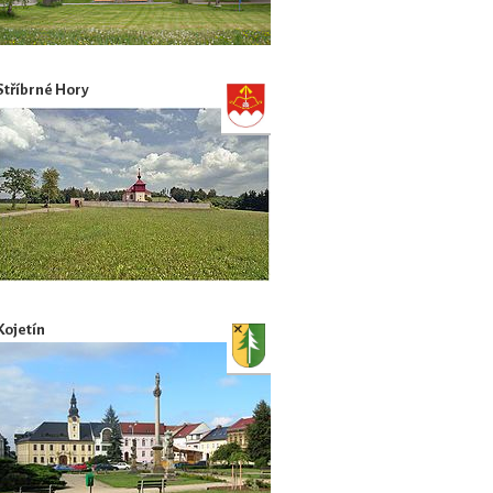
Stříbrné Hory
Kojetín