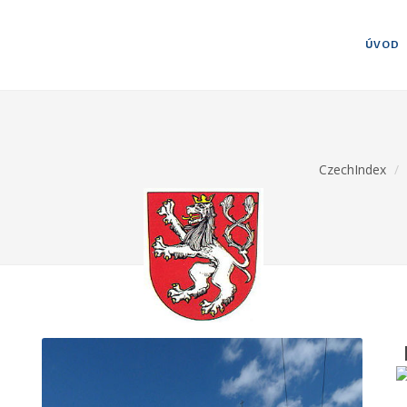
ÚVOD
CzechIndex