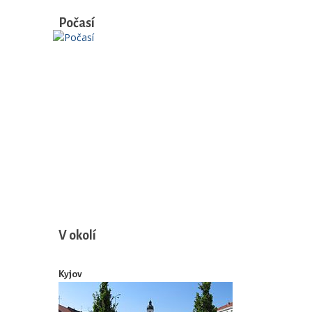
Počasí
V okolí
Kyjov