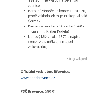
lese Sommerwaldu na sever od
vesnice
Barokní zámeček z konce 18. století,
jehož zakladatelem je Prokop Vilibald
Čermák
Kamenný barokní kříž z roku 1760 s
iniciálami J. K. (Jan Kudela)
Litinový kříž z roku 1872 s nápisem
Wenzl Wels (někdejší majitel
velkostatku)
Zdroj
:
Wikipedie
Oficiální web obec Břevnice:
www.obecbrevnice.cz
PSČ Břevnice:
580 01