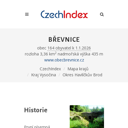
BŘEVNICE
obec
164 obyvatel k 1.1.2026
2
rozloha 3,36 km
nadmořská výška 435 m
www.obecbrevnice.cz
CzechIndex
Mapa krajů
Kraj Vysočina
Okres Havlíčkův Brod
Historie
První písemná