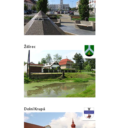
Ždírec
Dolní Krupá