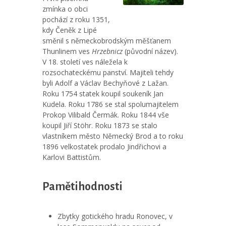
zmínka o obci
pochází z roku 1351,
kdy Čeněk z Lipé
směnil s německobrodským měšťanem
Thunlinem ves
Hrzebnicz
(původní název).
V 18. století ves náležela k
rozsochateckému panství. Majiteli tehdy
byli Adolf a Václav Bechyňové z Lažan.
Roku 1754 statek koupil soukeník Jan
Kudela. Roku 1786 se stal spolumajitelem
Prokop Vilibald Čermák. Roku 1844 vše
koupil Jiří Stöhr. Roku 1873 se stalo
vlastníkem město Německý Brod a to roku
1896 velkostatek prodalo Jindřichovi a
Karlovi Battistům.
Pamětihodnosti
Zbytky gotického hradu Ronovec, v