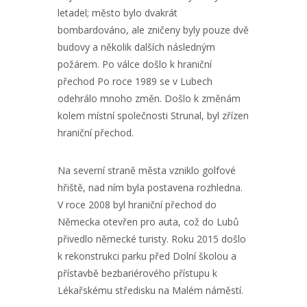
letadel; město bylo dvakrát
bombardováno, ale zničeny byly pouze dvě
budovy a několik dalších následným
požárem. Po válce došlo k hraniční
přechod Po roce 1989 se v Lubech
odehrálo mnoho změn. Došlo k změnám
kolem místní společnosti Strunal, byl zřízen
hraniční přechod.
Na severní straně města vzniklo golfové
hřiště, nad ním byla postavena rozhledna.
V roce 2008 byl hraniční přechod do
Německa otevřen pro auta, což do Lubů
přivedlo německé turisty. Roku 2015 došlo
k rekonstrukci parku před Dolní školou a
přístavbě bezbariérového přístupu k
Lékařskému středisku na Malém náměstí.