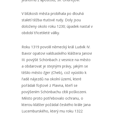
V blízkosti města probíhala po dlouhá
staletí těžba rtuťové rudy. Doly jsou
doloženy okolo roku 1230; úpadek nastal v
období třicetileté války.
Roku 1319 povolil německý král Ludvík IV.
Bavor opatovi valdsaského kláštera Janovi
III. povýšit Schönbach z vesnice na město
a obdarovat je stejnými právy, jakým se
těšilo město
Eger
(Cheb), což vyústilo k
řadě nájezdů na okolní území, které
pořádali fojtové z Plavna, kteří se
povýšením Schönbachu cítili poškozeni.
Město proto potřebovalo ochranu, o
kterou klášter požádal českého krále Jana
Lucemburského, který mu roku 1322