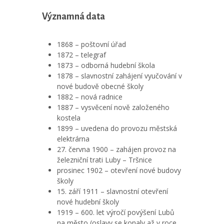
Významná data
1868 – poštovní úřad
1872 – telegraf
1873 – odborná hudební škola
1878 – slavnostní zahájení vyučování v
nové budově obecné školy
1882 – nová radnice
1887 – vysvěcení nově založeného
kostela
1899 – uvedena do provozu městská
elektrárna
27. června 1900 – zahájen provoz na
železniční trati Luby – Tršnice
prosinec 1902 – otevření nové budovy
školy
15. září 1911 – slavnostní otevření
nové hudební školy
1919 – 600. let výročí povýšení Lubů
na město (oslavy se konaly až v roce