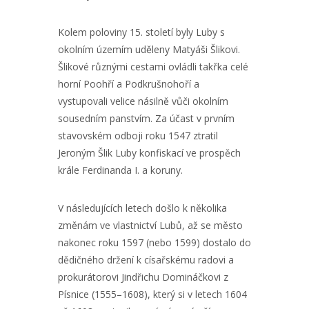
Kolem poloviny 15. století byly Luby s
okolním územím uděleny Matyáši Šlikovi.
Šlikové různými cestami ovládli takřka celé
horní Poohří a Podkrušnohoří a
vystupovali velice násilně vůči okolním
sousedním panstvím. Za účast v prvním
stavovském odboji roku 1547 ztratil
Jeroným Šlik Luby konfiskací ve prospěch
krále Ferdinanda I. a koruny.
V následujících letech došlo k několika
změnám ve vlastnictví Lubů, až se město
nakonec roku 1597 (nebo 1599) dostalo do
dědičného držení k císařskému radovi a
prokurátorovi Jindřichu Domináčkovi z
Písnice (1555–1608), který si v letech 1604