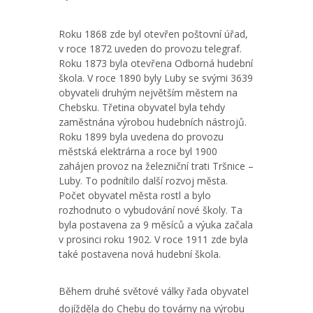
Roku 1868 zde byl otevřen poštovní úřad,
v roce 1872 uveden do provozu telegraf.
Roku 1873 byla otevřena Odborná hudební
škola. V roce 1890 byly Luby se svými 3639
obyvateli druhým největším městem na
Chebsku. Třetina obyvatel byla tehdy
zaměstnána výrobou hudebních nástrojů.
Roku 1899 byla uvedena do provozu
městská elektrárna a roce byl 1900
zahájen provoz na železniční trati Tršnice –
Luby. To podnítilo další rozvoj města.
Počet obyvatel města rostl a bylo
rozhodnuto o vybudování nové školy. Ta
byla postavena za 9 měsíců a výuka začala
v prosinci roku 1902. V roce 1911 zde byla
také postavena nová hudební škola.
Během druhé světové války řada obyvatel
dojížděla do Chebu do továrny na výrobu