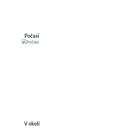
Počasí
V okolí