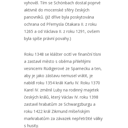
vyhověl. Tím se Schönbach dostal poprvé
aktivně do mocenské sféry českých
panovníků. (Již dříve byla poskytována
ochrana od Přemysla Otakara II. z roku
1265 a od Václava II. z roku 1291, ovšem
byla spíše právní povahy.)
Roku 1348 se klášter ocitl ve finanční tísni
a zastavil město s oběma přilehlými
vesnicemi Rüdigerové ze Sparnecku a ten,
aby je jako zástavu nemusel vrátit, je
nabídl roku 1354 králi Karlu IV. Roku 1370
Karel IV. změnil Luby na rodinný majetek
českých králů, který Václav IV. roku 1398
zastavil hrabatům ze Schwargzburgu a
roku 1422 král Zikmund míšeňským
markrabatům za závazek nepřetržité války
s husity.