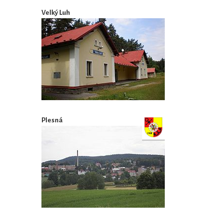
Velký Luh
Plesná