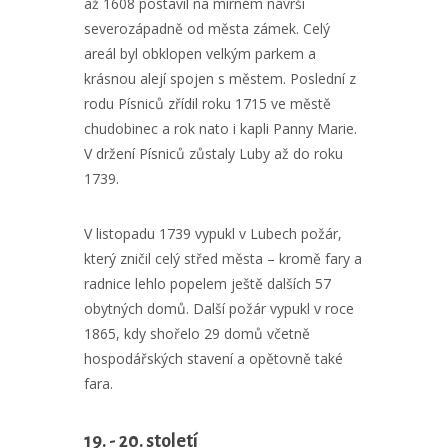
až 1608 postavil na mírném návrší
severozápadně od města zámek. Celý
areál byl obklopen velkým parkem a
krásnou alejí spojen s městem. Poslední z
rodu Písniců zřídil roku 1715 ve městě
chudobinec a rok nato i kapli Panny Marie.
V držení Písniců zůstaly Luby až do roku
1739.
V listopadu 1739 vypukl v Lubech požár,
který zničil celý střed města – kromě fary a
radnice lehlo popelem ještě dalších 57
obytných domů. Další požár vypukl v roce
1865, kdy shořelo 29 domů včetně
hospodářských stavení a opětovně také
fara.
19. - 20. století