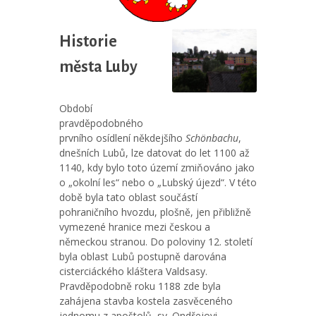
Historie
města Luby
Období
pravděpodobného
prvního osídlení někdejšího
Schönbachu
,
dnešních Lubů, lze datovat do let 1100 až
1140, kdy bylo toto území zmiňováno jako
o „okolní les“ nebo o „Lubský újezd“. V této
době byla tato oblast součástí
pohraničního hvozdu, plošně, jen přibližně
vymezené hranice mezi českou a
německou stranou. Do poloviny 12. století
byla oblast Lubů postupně darována
cisterciáckého kláštera Valdsasy.
Pravděpodobně roku 1188 zde byla
zahájena stavba kostela zasvěceného
jednomu z apoštolů, sv. Ondřejovi.