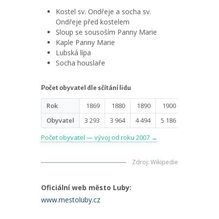
Kostel sv. Ondřeje a socha sv.
Ondřeje před kostelem
Sloup se sousoším Panny Marie
Kaple Panny Marie
Lubská lípa
Socha houslaře
Počet obyvatel dle sčítání lidu
Rok
1869
1880
1890
1900
1910
1
Obyvatel
3 293
3 964
4 494
5 186
4 812
5 
Počet obyvatel — vývoj od roku 2007 →
Zdroj
:
Wikipedie
Oficiální web město Luby:
www.mestoluby.cz