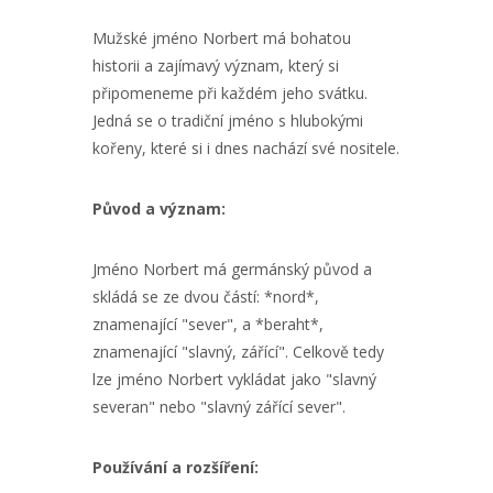
Mužské jméno Norbert má bohatou
historii a zajímavý význam, který si
připomeneme při každém jeho svátku.
Jedná se o tradiční jméno s hlubokými
kořeny, které si i dnes nachází své nositele.
Původ a význam:
Jméno Norbert má germánský původ a
skládá se ze dvou částí: *nord*,
znamenající "sever", a *beraht*,
znamenající "slavný, zářící". Celkově tedy
lze jméno Norbert vykládat jako "slavný
severan" nebo "slavný zářící sever".
Používání a rozšíření: