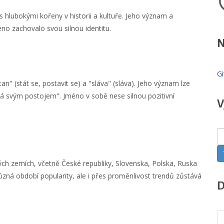
 hlubokými kořeny v historii a kultuře. Jeho význam a
méno zachovalo svou silnou identitu.
N
Gi
n" (stát se, postavit se) a "sláva" (sláva). Jeho význam lze
ná svým postojem". Jméno v sobě nese silnou pozitivní
V
ých zemích, včetně České republiky, Slovenska, Polska, Ruska
ůzná období popularity, ale i přes proměnlivost trendů zůstává
D