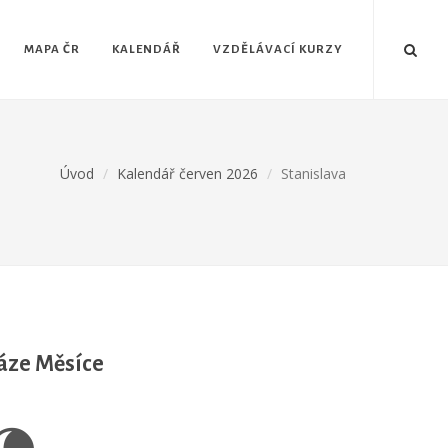
MAPA ČR
KALENDÁŘ
VZDĚLÁVACÍ KURZY
Úvod
Kalendář červen 2026
Stanislava
áze Měsíce