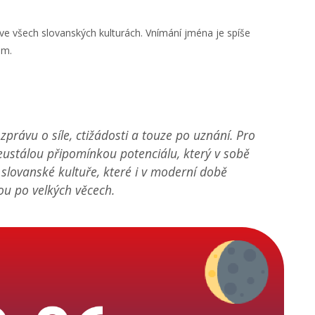
e všech slovanských kulturách. Vnímání jména je spíše
em.
rávu o síle, ctižádosti a touze po uznání. Pro
neustálou připomínkou potenciálu, který v sobě
 slovanské kultuře, které i v moderní době
ou po velkých věcech.