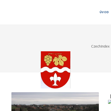
ÚVOD
CzechIndex