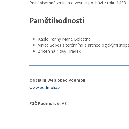
První písemná zmínka o vesnici pochází z roku 1433.
Pamětihodnosti
Kaple Panny Marie Bolestné
Vinice Šobes s terénními a archeologickými stop
Zřícenina Nový Hrádek
Oficiální web obec Podmolí:
www.podmoli.cz
PSČ Podmolí:
669 02