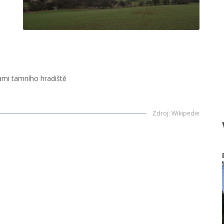
ami tamního hradiště
Zdroj
:
Wikipedie