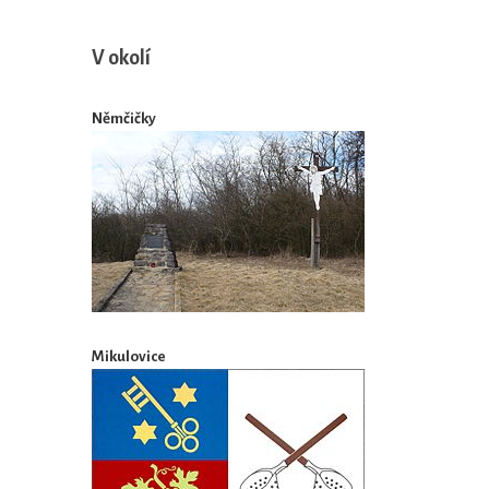
V okolí
Němčičky
Mikulovice