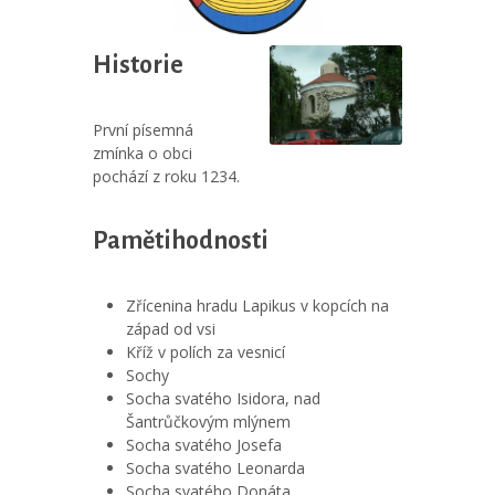
Historie
První písemná
zmínka o obci
pochází z roku 1234.
Pamětihodnosti
Zřícenina hradu Lapikus v kopcích na
západ od vsi
Kříž v polích za vesnicí
Sochy
Socha svatého Isidora, nad
Šantrůčkovým mlýnem
Socha svatého Josefa
Socha svatého Leonarda
Socha svatého Donáta