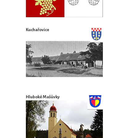
Kuchařovice
Hluboké Mašůvky