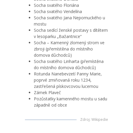
Socha svatého Floriána
Socha svatého Vendelína
Socha svatého Jana Nepomuckého u
mostu
Socha sedící ženské postavy s dítětem
v lesoparku „Bažantnice“
Socha – Kamenný zlomený strom ve
zbroji (přemístěna do místního
domova důchodců)
Socha svatého Linharta (přemístěna
do místního domova důchodců)
Rotunda Nanebevzetí Panny Marie,
poprvé zmiňovaná roku 1234,
zastřešená pískovcovou lucernou
Zámek Plaveč
Pozůstatky kamenného mostu u sadu
západně od obce
Zdroj
:
Wikipedie