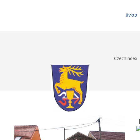
ÚVOD
CzechIndex