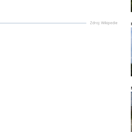
Zdroj
:
Wikipedie