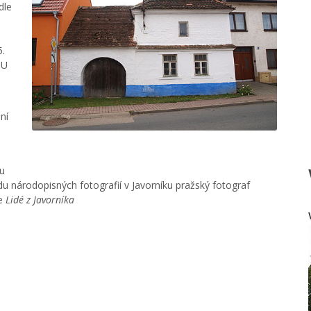
dle
5.
 U
ní
ku
u národopisných fotografií v Javorníku pražský fotograf
ze
Lidé z Javorníka