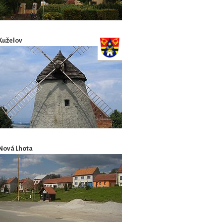
Kuželov
Nová Lhota