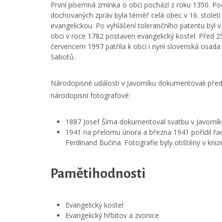
První písemná zmínka o obci pochází z roku 1350. Po
dochovaných zpráv byla téměř celá obec v 16. století
evangelickou. Po vyhlášení tolerančního patentu byl v
obci v roce 1782 postaven evangelický kostel. Před 2
červencem 1997 patřila k obci i nyní slovenská osada
Sabotů.
Národopisné události v Javorníku dokumentovali před
národopisní fotografové:
1887 Josef Šíma dokumentoval svatbu v Javorní
1941 na přelomu února a března 1941 pořídil řad
Ferdinand Bučina. Fotografie byly otištěny v kni
Pamětihodnosti
Evangelický kostel
Evangelický hřbitov a zvonice