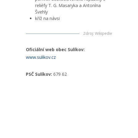
reliéfy T. G. Masaryka a Antonína
Švehly
kříž na návsi
Zdroj
:
Wikipedie
Oficiální web obec Sulíkov:
www.sulikov.cz
PSČ Sulíkov:
679 62