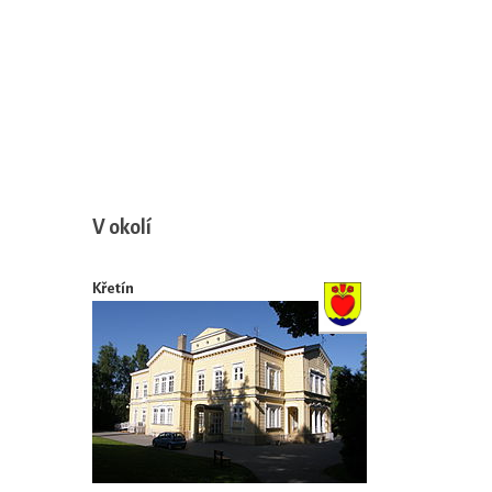
V okolí
Křetín