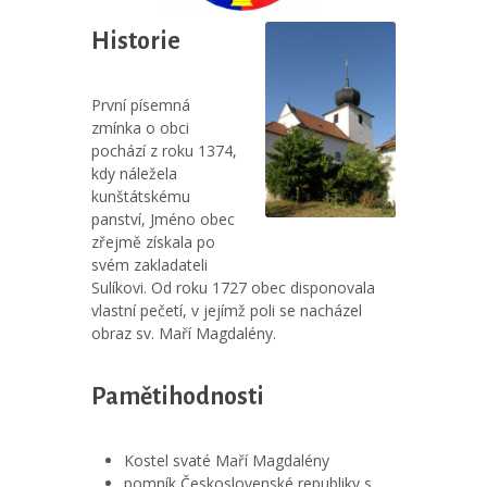
Historie
První písemná
zmínka o obci
pochází z roku 1374,
kdy náležela
kunštátskému
panství, Jméno obec
zřejmě získala po
svém zakladateli
Sulíkovi. Od roku 1727 obec disponovala
vlastní pečetí, v jejímž poli se nacházel
obraz sv. Maří Magdalény.
Pamětihodnosti
Kostel svaté Maří Magdalény
pomník Československé republiky s