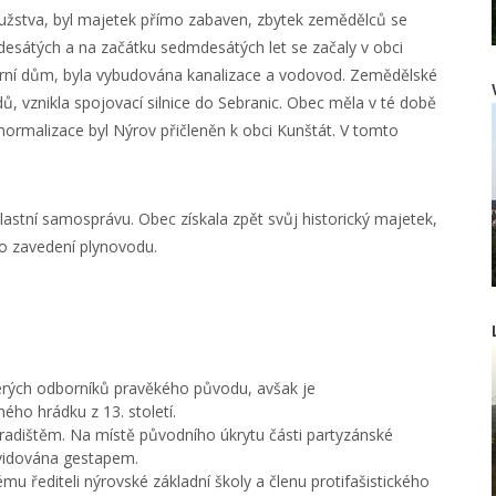
ružstva, byl majetek přímo zabaven, zbytek zemědělců se
desátých a na začátku sedmdesátých let se začaly v obci
urní dům, byla vybudována kanalizace a vodovod. Zemědělské
dů, vznikla spojovací silnice do Sebranic. Obec měla v té době
normalizace byl Nýrov přičleněn k obci Kunštát. V tomto
lastní samosprávu. Obec získala zpět svůj historický majetek,
o zavedení plynovodu.
erých odborníků pravěkého původu, avšak je
ého hrádku z 13. století.
radištěm. Na místě původního úkrytu části partyzánské
kvidována gestapem.
 řediteli nýrovské základní školy a členu protifašistického