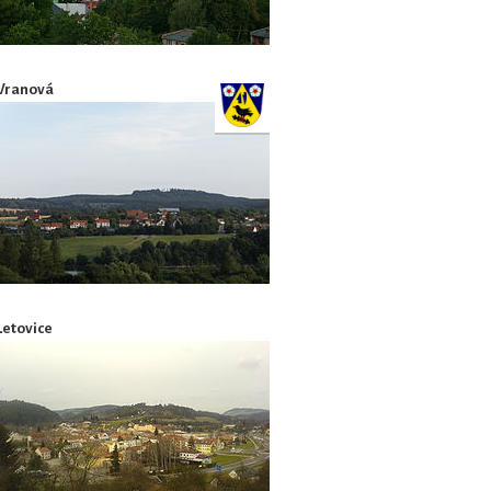
Vranová
Letovice