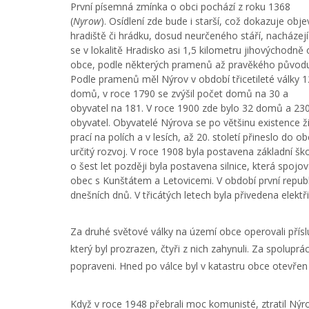
První písemná zmínka o obci pochází z roku 1368
(
Nyrow
). Osídlení zde bude i starší, což dokazuje obje
hradiště či hrádku, dosud neurčeného stáří, nacházejí
se v lokalitě Hradisko asi 1,5 kilometru jihovýchodně
obce, podle některých pramenů až pravěkého původu
Podle pramenů měl Nýrov v období třicetileté války 1
domů, v roce 1790 se zvýšil počet domů na 30 a
obyvatel na 181. V roce 1900 zde bylo 32 domů a 23
obyvatel. Obyvatelé Nýrova se po většinu existence živ
prací na polích a v lesích, až 20. století přineslo do o
určitý rozvoj. V roce 1908 byla postavena základní ško
o šest let později byla postavena silnice, která spojov
obec s Kunštátem a Letovicemi. V období první republi
dnešních dnů. V třicátých letech byla přivedena elektř
Za druhé světové války na území obce operovali přísl
který byl prozrazen, čtyři z nich zahynuli. Za spolupr
popraveni. Hned po válce byl v katastru obce otevřen
Když v roce 1948 přebrali moc komunisté, ztratil Nýrov