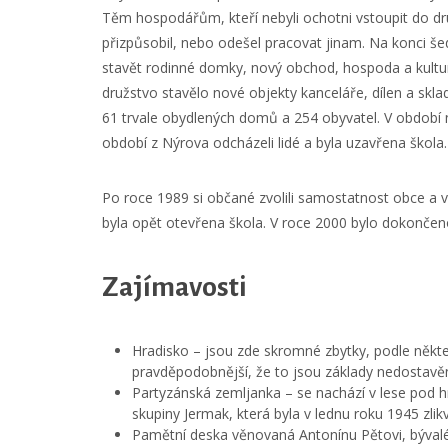
Těm hospodářům, kteří nebyli ochotni vstoupit do d
přizpůsobil, nebo odešel pracovat jinam. Na konci še
stavět rodinné domky, nový obchod, hospoda a kult
družstvo stavělo nové objekty kanceláře, dílen a skla
61 trvale obydlených domů a 254 obyvatel. V období 
období z Nýrova odcházeli lidé a byla uzavřena škola.
Po roce 1989 si občané zvolili samostatnost obce a v
byla opět otevřena škola. V roce 2000 bylo dokončen
Zajímavosti
Hradisko – jsou zde skromné zbytky, podle někt
pravděpodobnější, že to jsou základy nedostavěn
Partyzánská zemljanka – se nachází v lese pod h
skupiny Jermak, která byla v lednu roku 1945 zli
Pamětní deska věnovaná Antonínu Pětovi, bývalému