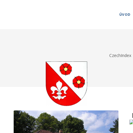
ÚVOD
CzechIndex