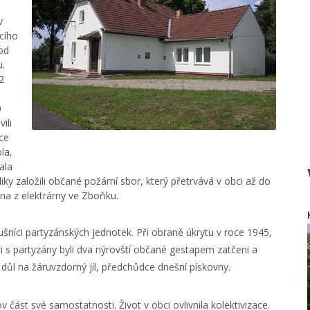
v
cího
 od
.
2
0
ili
bce
la,
ala
ky založili občané požární sbor, který přetrvává v obci až do
ina z elektrárny ve Zboňku.
ušníci partyzánských jednotek. Při obraně úkrytu v roce 1945,
áci s partyzány byli dva nýrovští občané gestapem zatčeni a
 důl na žáruvzdorný jíl, předchůdce dnešní pískovny.
 část své samostatnosti. Život v obci ovlivnila kolektivizace.