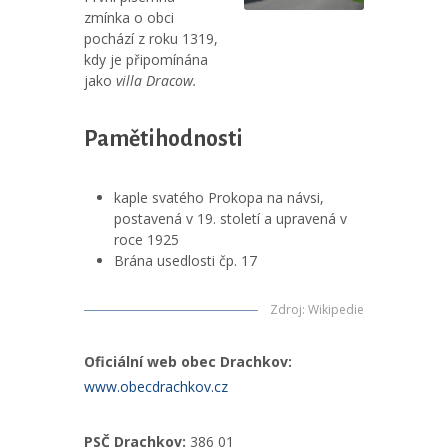
zmínka o obci
pochází z roku 1319,
kdy je připomínána
jako
villa Dracow.
Pamětihodnosti
kaple svatého Prokopa na návsi,
postavená v 19. století a upravená v
roce 1925
Brána usedlosti čp. 17
Zdroj
:
Wikipedie
Oficiální web obec Drachkov:
www.obecdrachkov.cz
PSČ Drachkov:
386 01