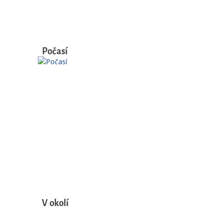
Počasí
V okolí