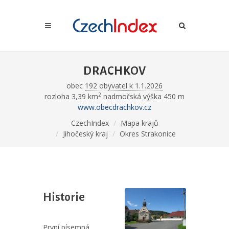
DRACHKOV
obec
192 obyvatel k 1.1.2026
2
rozloha 3,39 km
nadmořská výška 450 m
www.obecdrachkov.cz
CzechIndex
Mapa krajů
Jihočeský kraj
Okres Strakonice
Historie
První písemná