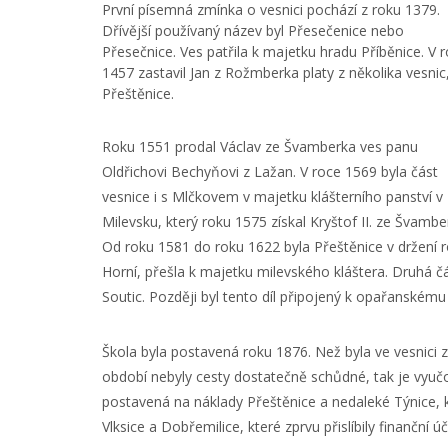
První písemná zmínka o vesnici pochází z roku 1379.
Dřívější používaný název byl Přesečenice nebo
Přesečnice. Ves patřila k majetku hradu Příběnice. V 
1457 zastavil Jan z Rožmberka platy z několika vesnic,
Přeštěnice.
Roku 1551 prodal Václav ze Švamberka ves panu
Oldřichovi Bechyňovi z Lažan. V roce 1569 byla část
vesnice i s Mlčkovem v majetku klášterního panství v
Milevsku, který roku 1575 získal Kryštof II. ze Švambe
Od roku 1581 do roku 1622 byla Přeštěnice v držení 
Horní, přešla k majetku milevského kláštera. Druhá čá
Soutic. Později byl tento díl připojený k opařanskému 
Škola byla postavená roku 1876. Než byla ve vesnici 
období nebyly cesty dostatečně schůdné, tak je vyučov
postavená na náklady Přeštěnice a nedaleké Týnice, k
Vlksice a Dobřemilice, které zprvu přislíbily finanční ú