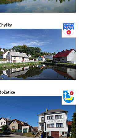
Chyšky
Božetice