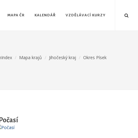
MAPA ČR
KALENDÁŘ
VZDĚLÁVACÍ KURZY
hIndex
Mapa krajů
Jihočeský kraj
Okres Písek
Počasí