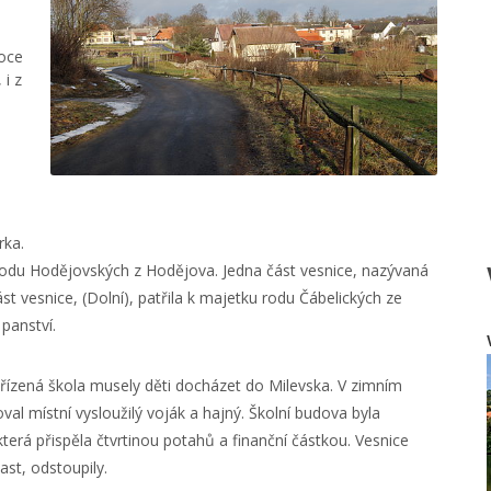
roce
 i z
rka.
rodu Hodějovských z Hodějova. Jedna část vesnice, nazývaná
st vesnice, (Dolní), patřila k majetku rodu Čábelických ze
panství.
zřízená škola musely děti docházet do Milevska. V zimním
al místní vysloužilý voják a hajný. Školní budova byla
terá přispěla čtvrtinou potahů a finanční částkou. Vesnice
čast, odstoupily.