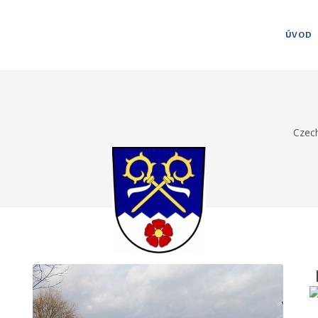
ÚVOD
Czec