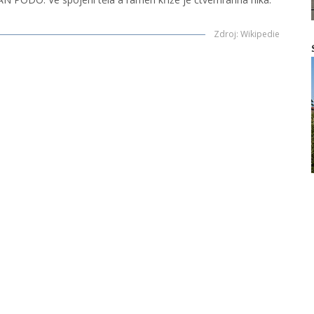
Zdroj
:
Wikipedie