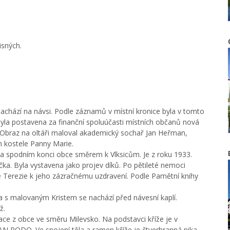
isných.
achází na návsi. Podle záznamů v místní kronice byla v tomto
byla postavena za finanční spoluúčasti místních občanů nová
a. Obraz na oltáři maloval akademický sochař Jan Heřman,
 kostele Panny Marie.
na spodním konci obce směrem k Vlksicům. Je z roku 1933.
ka. Byla vystavena jako projev díků. Po pětileté nemoci
é Terezie k jeho zázračnému uzdravení. Podle Pamětní knihy
a s malovaným Kristem se nachází před návesní kaplí.
ž.
ce z obce ve směru Milevsko. Na podstavci kříže je v
N PODO. Ve spojení těla a ramen kříže je čtverhranná nika.