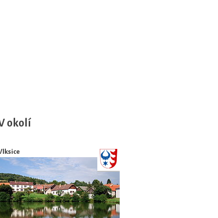
V okolí
Vlksice