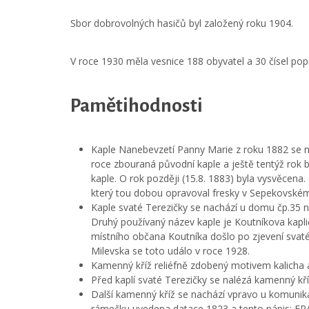
Sbor dobrovolných hasičů byl založený roku 1904.
V roce 1930 měla vesnice 188 obyvatel a 30 čísel pop
Pamětihodnosti
Kaple Nanebevzetí Panny Marie z roku 1882 se n
roce zbouraná původní kaple a ještě tentýž rok 
kaple. O rok později (15.8. 1883) byla vysvěcen
který tou dobou opravoval fresky v Sepekovském
Kaple svaté Terezičky se nachází u domu čp.35 
Druhý používaný název kaple je Koutníkova kaplič
místního občana Koutníka došlo po zjevení svat
Milevska se toto událo v roce 1928.
Kamenný kříž reliéfně zdobený motivem kalicha 
Před kaplí svaté Terezičky se nalézá kamenný kří
Další kamenný kříž se nachází vpravo u komunika
rámečku uvedena datace 1823 a tento nápis: FRA