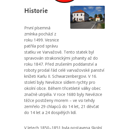
Historie
První písemná
zmínka pochází z
roku 1499. Vesnice
patřila pod správu
statku ve Varvažově. Tento statek byl
spravován strakonickými johanity až do
roku 1847. Před zrušením poddanství a
roboty prodal řád celé varvažovské panství
knížeti Karlu II. Schwarzenbergovi. V 16.
století byly Nevězice sídlem rychty pro
okolní obce. Během třicetileté války obec
značně utrpěla. V roce 1680 byly Nevězice
těžce postiženy morem – ve vsi tehdy
zemřelo 29 chlapců do 14 let, 21 děvčat
do 14 let a 24 dospělých lidí.
V letech 1850–1851 byla postavena školní