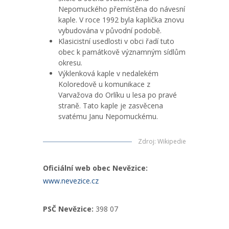
Nepomuckého přemístěna do návesní
kaple. V roce 1992 byla kaplička znovu
vybudována v původní podobě.
Klasicistní usedlosti v obci řadí tuto
obec k památkově významným sídlům
okresu.
Výklenková kaple v nedalekém
Koloredově u komunikace z
Varvažova do Orlíku u lesa po pravé
straně. Tato kaple je zasvěcena
svatému Janu Nepomuckému.
Zdroj
:
Wikipedie
Oficiální web obec Nevězice:
www.nevezice.cz
PSČ Nevězice:
398 07