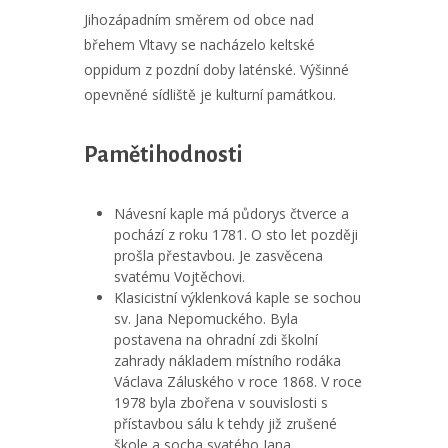
Jihozápadním směrem od obce nad
břehem Vltavy se nacházelo keltské
oppidum z pozdní doby laténské. Výšinné
opevněné sídliště je kulturní památkou.
Pamětihodnosti
Návesní kaple má půdorys čtverce a
pochází z roku 1781. O sto let později
prošla přestavbou. Je zasvěcena
svatému Vojtěchovi.
Klasicistní výklenková kaple se sochou
sv. Jana Nepomuckého. Byla
postavena na ohradní zdi školní
zahrady nákladem místního rodáka
Václava Záluského v roce 1868. V roce
1978 byla zbořena v souvislosti s
přístavbou sálu k tehdy již zrušené
škole a socha svatého Jana