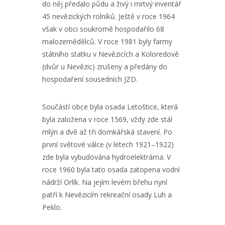
do něj předalo půdu a živý i mrtvý inventář
45 nevězických rolníků. Ještě v roce 1964
však v obci soukromě hospodařilo 68
malozemědělců. V roce 1981 byly farmy
státního statku v Nevězicích a Koloredově
(dvůr u Nevězic) zrušeny a předány do
hospodaření sousedních JZD.
Součástí obce byla osada Letoštice, která
byla založena v roce 1569, vždy zde stál
mlýn a dvě až tři domkářská stavení. Po
první světové válce (v letech 1921–1922)
zde byla vybudována hydroelektrárna. V
roce 1960 byla tato osada zatopena vodní
nádrží Orlík. Na jejím levém břehu nyní
patří k Nevězicím rekreační osady Luh a
Peklo.