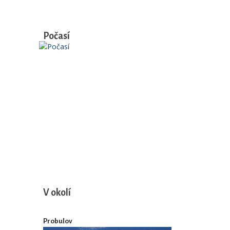
Počasí
V okolí
Probulov