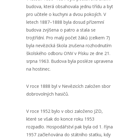
budova, která obsahovala jednu třídu a byt
pro učitele o kuchyni a dvou pokojích. V
letech 1887–1888 byla dosud přízemní
budova zvýšena o patro a stala se
trojtřídní. Pro malý počet žáků (celkem 7)
byla nevězická škola zrušena rozhodnutím
školského odboru ONV v Písku ze dne 21.
srpna 1963. Budova byla posléze upravena
na hostinec.
V roce 1888 byl v Nevězicích založen sbor
dobrovolných hasičů.
V roce 1952 bylo v obci založeno JZD,
které se však do konce roku 1953
rozpadlo. Hospodářství pak byla od 1. října
1957 začleňována do státního statku, kdy