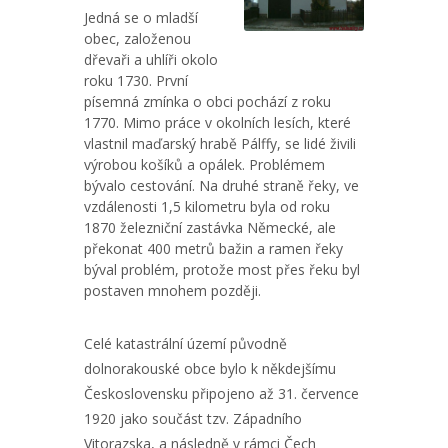
Jedná se o mladší
obec, založenou
dřevaři a uhlíři okolo
roku 1730. První
písemná zmínka o obci pochází z roku
1770. Mimo práce v okolních lesích, které
vlastnil maďarský hrabě Pálffy, se lidé živili
výrobou košíků a opálek. Problémem
bývalo cestování. Na druhé straně řeky, ve
vzdálenosti 1,5 kilometru byla od roku
1870 železniční zastávka Německé, ale
překonat 400 metrů bažin a ramen řeky
býval problém, protože most přes řeku byl
postaven mnohem později.
Celé katastrální území původně
dolnorakouské obce bylo k někdejšímu
Československu připojeno až 31. července
1920 jako součást tzv. Západního
Vitorazska, a následně v rámci Čech