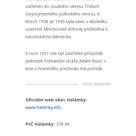
začleněn do soudního okresu Třeboň
stejnojmenného politického okresu. V
letech 1938 až 1945 byla obec v důsledku
uzavření Mnichovské dohody přičleněna k
nacistickému Německu.
V roce 1951 zde byl zastřelen příslušník
jednotek Pohraniční stráže Adam Ruso; v
lese u hraničního přechodu má pomník.
Zdroj
:
Wikipedie
Oficiální web obec Halámky:
www.halamky.info
PSČ Halámky:
378 06