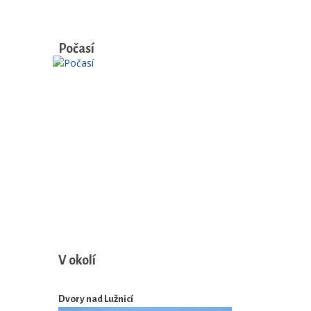
Počasí
V okolí
Dvory nad Lužnicí