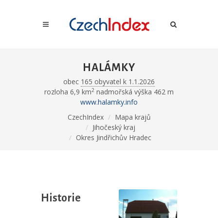
HALÁMKY
obec
165 obyvatel k 1.1.2026
2
rozloha 6,9 km
nadmořská výška 462 m
www.halamky.info
CzechIndex
Mapa krajů
Jihočeský kraj
Okres Jindřichův Hradec
Historie