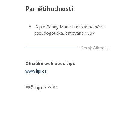
Pamětihodnosti
Kaple Panny Marie Lurdské na návsi,
pseudogotická, datovaná 1897
Zdroj
:
Wikipedie
Oficiální web obec Lipí:
www.lipi.cz
PSČ Lipí:
373 84