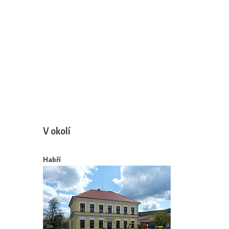
V okolí
Habří