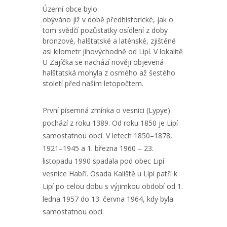
Území obce bylo
obýváno již v době předhistorické, jak o
tom svědčí pozůstatky osídlení z doby
bronzové, halštatské a laténské, zjištěné
asi kilometr jihovýchodně od Lipí. V lokalitě
U Zajíčka se nachází nověji objevená
halštatská mohyla z osmého až šestého
století před naším letopočtem.
První písemná zmínka o vesnici (Lypye)
pochází z roku 1389. Od roku 1850 je Lipí
samostatnou obcí. V letech 1850–1878,
1921–1945 a 1. března 1960 – 23.
listopadu 1990 spadala pod obec Lipí
vesnice Habří. Osada Kaliště u Lipí patří k
Lipí po celou dobu s výjimkou období od 1.
ledna 1957 do 13. června 1964, kdy byla
samostatnou obcí.