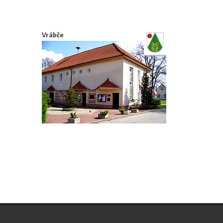
Vrábče