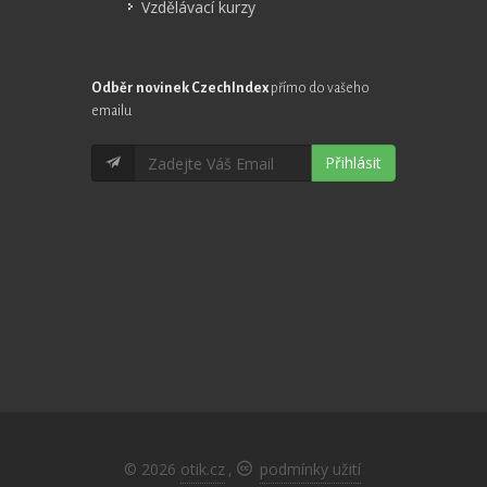
Vzdělávací kurzy
Odběr novinek CzechIndex
přímo do vašeho
emailu
Přihlásit
© 2026
otik.cz
,
podmínky užití