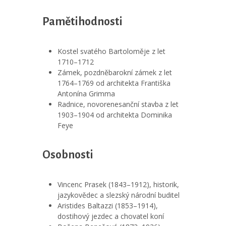
Pamětihodnosti
Kostel svatého Bartoloměje z let
1710–1712
Zámek, pozdněbarokní zámek z let
1764–1769 od architekta Františka
Antonína Grimma
Radnice, novorenesanční stavba z let
1903–1904 od architekta Dominika
Feye
Osobnosti
Vincenc Prasek (1843–1912), historik,
jazykovědec a slezský národní buditel
Aristides Baltazzi (1853–1914),
dostihový jezdec a chovatel koní