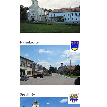
Halenkovice
Spytihněv