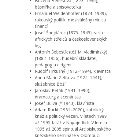
Božena Benešová (1873–1936),
básnířka a spisovatelka
Emanuel Weidenhoffer (1874–1939),
rakouský politik, meziválečný ministr
financí
Josef Šnejdárek (1875–1945), velitel
afrických střelců a československých
legií
Antonín Šebestík (též M. Vladimírský)
(1882–1956), hudební skladatel,
pedagog a dirigent
Rudolf Firkušný (1912–1994), klavírista
Anna Marie Zelíková (1924–1941),
služebnice Boží
Jaroslav Petřík (1941–1990),
dramaturg a scenárista
Josef Bulva (* 1943), klavírista
Adam Rucki (1951–2020), katolický
kněz a politický vězeň. V letech 1989
až 1995 farář v Napajedlích. V letech
1995 až 2005 spirituál Arcibiskupského
kněžského semináře v Olomouci.