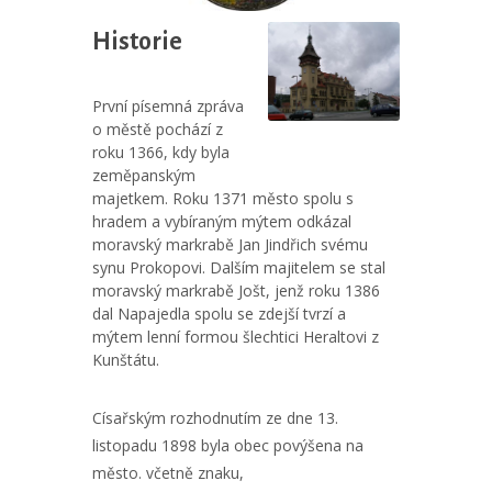
Historie
První písemná zpráva
o městě pochází z
roku 1366, kdy byla
zeměpanským
majetkem. Roku 1371 město spolu s
hradem a vybíraným mýtem odkázal
moravský markrabě Jan Jindřich svému
synu Prokopovi. Dalším majitelem se stal
moravský markrabě Jošt, jenž roku 1386
dal Napajedla spolu se zdejší tvrzí a
mýtem lenní formou šlechtici Heraltovi z
Kunštátu.
Císařským rozhodnutím ze dne 13.
listopadu 1898 byla obec povýšena na
město. včetně znaku,