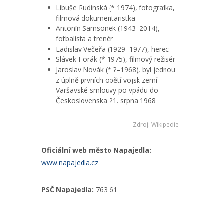
Libuše Rudinská (* 1974), fotografka,
filmová dokumentaristka
Antonín Samsonek (1943–2014),
fotbalista a trenér
Ladislav Večeřa (1929–1977), herec
Slávek Horák (* 1975), filmový režisér
Jaroslav Novák (* ?–1968), byl jednou
z úplně prvních obětí vojsk zemí
Varšavské smlouvy po vpádu do
Československa 21. srpna 1968
Zdroj
:
Wikipedie
Oficiální web město Napajedla:
www.napajedla.cz
PSČ Napajedla:
763 61