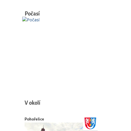
Počasí
V okolí
Pohořelice