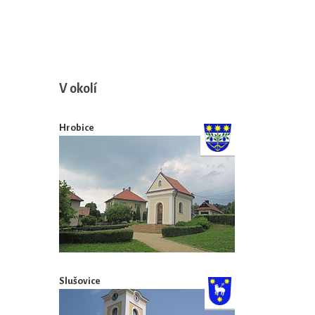
V okolí
Hrobice
Slušovice