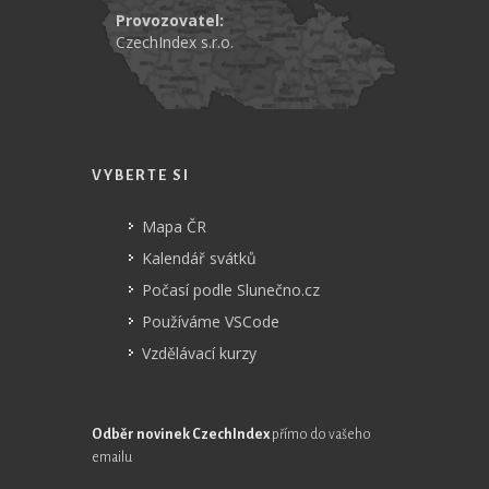
Provozovatel:
CzechIndex s.r.o.
VYBERTE SI
Mapa ČR
Kalendář svátků
Počasí podle Slunečno.cz
Používáme VSCode
Vzdělávací kurzy
Odběr novinek CzechIndex
přímo do vašeho
emailu