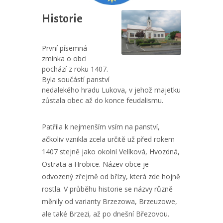
Historie
První písemná
zmínka o obci
pochází z roku 1407.
Byla součástí panství
nedalekého hradu Lukova, v jehož majetku
zůstala obec až do konce feudalismu.
Patřila k nejmenším vsím na panství,
ačkoliv vznikla zcela určitě už před rokem
1407 stejně jako okolní Velíková, Hvozdná,
Ostrata a Hrobice. Název obce je
odvozený zřejmě od břízy, která zde hojně
rostla. V průběhu historie se názvy různě
měnily od varianty Brzezowa, Brzeuzowe,
ale také Brzezi, až po dnešní Březovou.