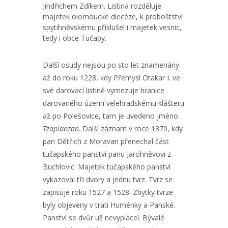
Jindřichem Zdíkem. Listina rozděluje
majetek olomoucké diecéze, k proboštství
spytihněvskému příslušel i majetek vesnic,
tedy i obce Tučapy.
Další osudy nejsou po sto let znamenány
až do roku 1228, kdy Přemysl Otakar I. ve
své darovací listině vymezuje hranice
darovaného území velehradskému klášteru
až po Polešovice, tam je uvedeno jméno
Tzaplanzan
. Další záznam v roce 1370, kdy
pan Dětřich z Moravan přenechal část
tučapského panství panu Jarohněvovi z
Buchlovic. Majetek tučapského panství
vykazoval tři dvory a jednu tvrz. Tvrz se
zapisuje roku 1527 a 1528. Zbytky tvrze
byly objeveny v trati Huménky a Panské.
Panství se dvůr už nevyplácel. Bývalé