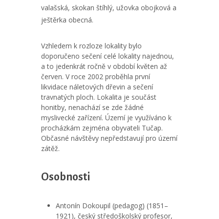
valašská, skokan štíhlý, užovka obojková a
ještěrka obecná.
Vzhledem k rozloze lokality bylo
doporučeno sečení celé lokality najednou,
a to jedenkrát ročně v období květen až
červen. V roce 2002 proběhla první
likvidace náletových dřevin a sečení
travnatých ploch. Lokalita je součást
honitby, nenachází se zde žádné
myslivecké zařízení. Území je využíváno k
procházkám zejména obyvateli Tučap.
Občasné návštěvy nepředstavují pro území
zátěž.
Osobnosti
Antonín Dokoupil (pedagog) (1851–
1921), český středoškolský profesor,