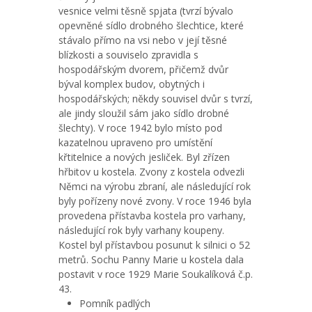
vesnice velmi těsně spjata (tvrzí bývalo
opevněné sídlo drobného šlechtice, které
stávalo přímo na vsi nebo v její těsné
blízkosti a souviselo zpravidla s
hospodářským dvorem, přičemž dvůr
býval komplex budov, obytných i
hospodářských; někdy souvisel dvůr s tvrzí,
ale jindy sloužil sám jako sídlo drobné
šlechty). V roce 1942 bylo místo pod
kazatelnou upraveno pro umístění
křtitelnice a nových jesliček. Byl zřízen
hřbitov u kostela. Zvony z kostela odvezli
Němci na výrobu zbraní, ale následující rok
byly pořízeny nové zvony. V roce 1946 byla
provedena přístavba kostela pro varhany,
následující rok byly varhany koupeny.
Kostel byl přístavbou posunut k silnici o 52
metrů. Sochu Panny Marie u kostela dala
postavit v roce 1929 Marie Soukalíková č.p.
43.
Pomník padlých