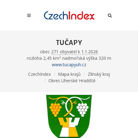
TUČAPY
obec
271 obyvatel k 1.1.2026
2
rozloha 2,45 km
nadmořská výška 320 m
www.tucapyuh.cz
CzechIndex
Mapa krajů
Zlínský kraj
Okres Uherské Hradiště