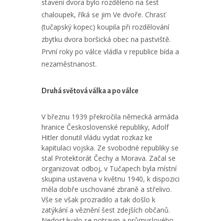
stavení dvora bylo rozděleno na šest
chaloupek, říká se jim Ve dvoře. Chrasť
(tučapský kopec) koupila při rozdělování
zbytku dvora boršická obec na pastviště.
První roky po válce vládla v republice bída a
nezaměstnanost.
Druhá světová válka a po válce
V březnu 1939 překročila německá armáda
hranice Československé republiky, Adolf
Hitler donutil vládu vydat rozkaz ke
kapitulaci vojska. Ze svobodné republiky se
stal Protektorát Čechy a Morava. Začal se
organizovat odboj, v Tučapech byla místní
skupina ustavena v květnu 1940, k dispozici
měla dobře uschované zbraně a střelivo.
Vše se však prozradilo a tak došlo k
zatýkání a věznění šest zdejších občanů.
Nedostávalo se potravin a průmyslového