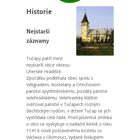
Historie
Nejstarší
záznamy
Tučapy patří mezi
nejstarší obce okresu
Uherské Hradiště.
Zpočátku podléhala obec spolu s
Veligradem, Kostelany a Ořechovem
panství spytihněvskému, později panství
velehradskému. Velehradský klášter
svěřoval panství v Tučapech různým
šlechtickým rodům, v držení Tučap se jich
vystřídala celá řada. První písemná zmínka
o obci se vyskytuje v nadační listině z roku
1141 k nově postavenému kostelu sv.
Václava v Olomouci, vydané biskupem