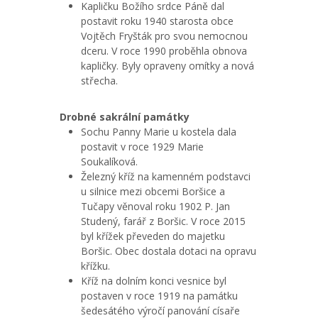
Kapličku Božího srdce Páně dal
postavit roku 1940 starosta obce
Vojtěch Fryšták pro svou nemocnou
dceru. V roce 1990 proběhla obnova
kapličky. Byly opraveny omítky a nová
střecha.
Drobné sakrální památky
Sochu Panny Marie u kostela dala
postavit v roce 1929 Marie
Soukalíková.
Železný kříž na kamenném podstavci
u silnice mezi obcemi Boršice a
Tučapy věnoval roku 1902 P. Jan
Studený, farář z Boršic. V roce 2015
byl křížek převeden do majetku
Boršic. Obec dostala dotaci na opravu
křížku.
Kříž na dolním konci vesnice byl
postaven v roce 1919 na památku
šedesátého výročí panování císaře