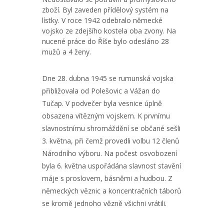
zboží. Byl zaveden přídělový systém na
lístky. V roce 1942 odebralo německé
vojsko ze zdejšího kostela oba zvony. Na
nucené práce do Říše bylo odesláno 28
mužů a 4 ženy.
Dne 28. dubna 1945 se rumunská vojska
přibližovala od Polešovic a Vážan do
Tučap. V podvečer byla vesnice úplně
obsazena vítězným vojskem. K prvnímu
slavnostnímu shromáždění se občané sešli
3. května, při čemž provedli volbu 12 členů
Národního výboru. Na počest osvobození
byla 6. května uspořádána slavnost stavění
máje s proslovem, básněmi a hudbou. Z
německých věznic a koncentračních táborů
se kromě jednoho vězně všichni vrátili.