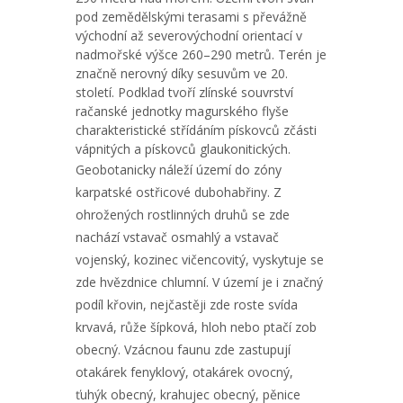
pod zemědělskými terasami s převážně
východní až severovýchodní orientací v
nadmořské výšce 260–290 metrů. Terén je
značně nerovný díky sesuvům ve 20.
století. Podklad tvoří zlínské souvrství
račanské jednotky magurského flyše
charakteristické střídáním pískovců zčásti
vápnitých a pískovců glaukonitických.
Geobotanicky náleží území do zóny
karpatské ostřicové dubohabřiny. Z
ohrožených rostlinných druhů se zde
nachází vstavač osmahlý a vstavač
vojenský, kozinec vičencovitý, vyskytuje se
zde hvězdnice chlumní. V území je i značný
podíl křovin, nejčastěji zde roste svída
krvavá, růže šípková, hloh nebo ptačí zob
obecný. Vzácnou faunu zde zastupují
otakárek fenyklový, otakárek ovocný,
ťuhýk obecný, krahujec obecný, pěnice