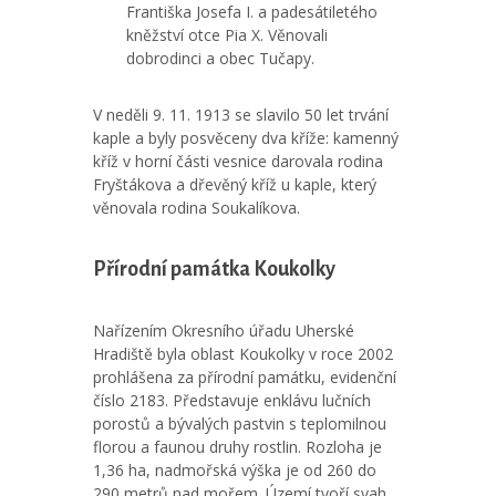
Františka Josefa I. a padesátiletého
kněžství otce Pia X. Věnovali
dobrodinci a obec Tučapy.
V neděli 9. 11. 1913 se slavilo 50 let trvání
kaple a byly posvěceny dva kříže: kamenný
kříž v horní části vesnice darovala rodina
Fryštákova a dřevěný kříž u kaple, který
věnovala rodina Soukalíkova.
Přírodní památka Koukolky
Nařízením Okresního úřadu Uherské
Hradiště byla oblast Koukolky v roce 2002
prohlášena za přírodní památku, evidenční
číslo 2183. Představuje enklávu lučních
porostů a bývalých pastvin s teplomilnou
florou a faunou druhy rostlin. Rozloha je
1,36 ha, nadmořská výška je od 260 do
290 metrů nad mořem. Území tvoří svah