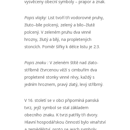
vysvěceny obecní symboly – prapor a znak.
Popis vlajky:
List tvoří tři vodorovné pruhy,
žluto–bíle polcený, zelený a bílo–žlutě
polcený. V zeleném pruhu dva vinné
hrozny, žlutý a bílý, na propletených
stoncích. Poměr šířky k délce listu je 2:3.
Popis znaku :
V zeleném štítě nad zlato-
stříbrně čtvrcenou věží s cimbuřím dva
propletené stonky vinné révy, každý s
jedním hroznem, pravý zlatý, levý stříbrný.
V 16. století se v obci připomíná panská
tvrz, jejíž symbol se stal základem
obecního znaku. K tvrzi patřily tři dvory.
Hlavní hospodářskou činností bylo vinařství
a zemědělství, proto se jejich symboly