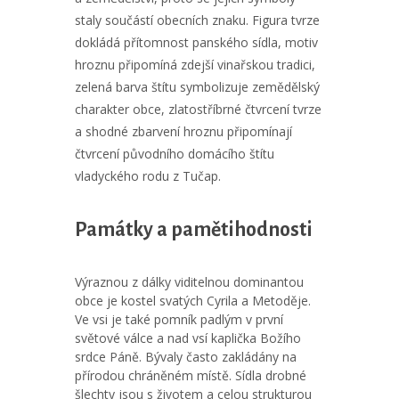
staly součástí obecních znaku. Figura tvrze
dokládá přítomnost panského sídla, motiv
hroznu připomíná zdejší vinařskou tradici,
zelená barva štítu symbolizuje zemědělský
charakter obce, zlatostříbrné čtvrcení tvrze
a shodné zbarvení hroznu připomínají
čtvrcení původního domácího štítu
vladyckého rodu z Tučap.
Památky a pamětihodnosti
Výraznou z dálky viditelnou dominantou
obce je kostel svatých Cyrila a Metoděje.
Ve vsi je také pomník padlým v první
světové válce a nad vsí kaplička Božího
srdce Páně. Bývaly často zakládány na
přírodou chráněném místě. Sídla drobné
šlechty jsou s životem a celou strukturou