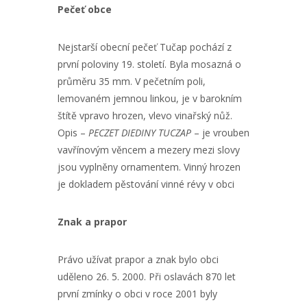
Pečeť obce
Nejstarší obecní pečeť Tučap pochází z
první poloviny 19. století. Byla mosazná o
průměru 35 mm. V pečetním poli,
lemovaném jemnou linkou, je v barokním
štítě vpravo hrozen, vlevo vinařský nůž.
Opis –
PECZET DIEDINY TUCZAP
– je vrouben
vavřínovým věncem a mezery mezi slovy
jsou vyplněny ornamentem. Vinný hrozen
je dokladem pěstování vinné révy v obci
Znak a prapor
Právo užívat prapor a znak bylo obci
uděleno 26. 5. 2000. Při oslavách 870 let
první zmínky o obci v roce 2001 byly