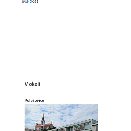
V okolí
Polešovice