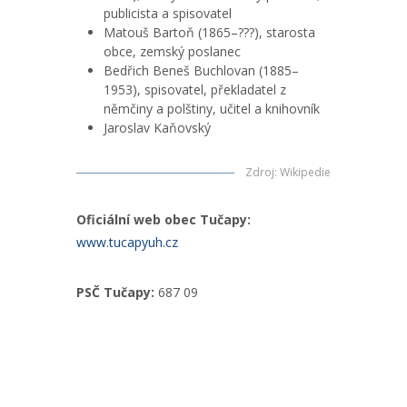
publicista a spisovatel
Matouš Bartoň (1865–???), starosta
obce, zemský poslanec
Bedřich Beneš Buchlovan (1885–
1953), spisovatel, překladatel z
němčiny a polštiny, učitel a knihovník
Jaroslav Kaňovský
Zdroj
:
Wikipedie
Oficiální web obec Tučapy:
www.tucapyuh.cz
PSČ Tučapy:
687 09