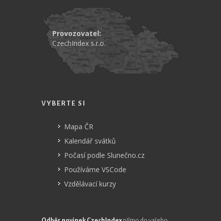
Provozovatel:
CzechIndex s.r.o.
VYBERTE SI
Mapa ČR
Kalendář svátků
Počasí podle Slunečno.cz
Používáme VSCode
Vzdělávací kurzy
Odběr novinek CzechIndex
přímo do vašeho