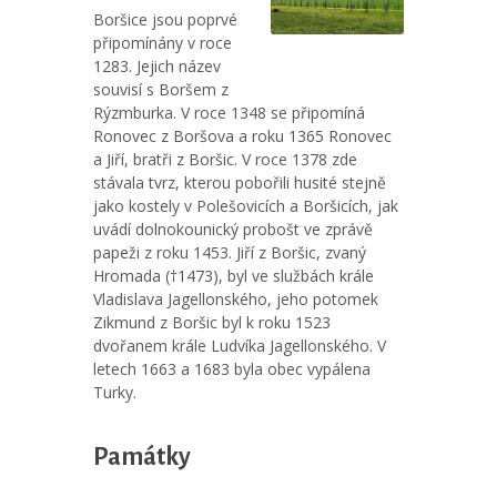
Boršice jsou poprvé
připomínány v roce
1283. Jejich název
souvisí s Boršem z
Rýzmburka. V roce 1348 se připomíná
Ronovec z Boršova a roku 1365 Ronovec
a Jiří, bratři z Boršic. V roce 1378 zde
stávala tvrz, kterou pobořili husité stejně
jako kostely v Polešovicích a Boršicích, jak
uvádí dolnokounický probošt ve zprávě
papeži z roku 1453. Jiří z Boršic, zvaný
Hromada (†1473), byl ve službách krále
Vladislava Jagellonského, jeho potomek
Zikmund z Boršic byl k roku 1523
dvořanem krále Ludvíka Jagellonského. V
letech 1663 a 1683 byla obec vypálena
Turky.
Památky