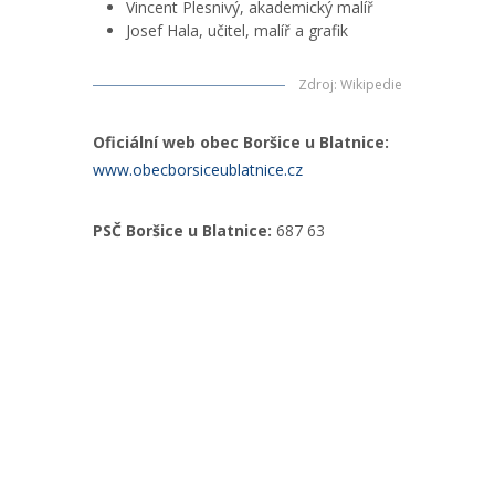
Vincent Plesnivý, akademický malíř
Josef Hala, učitel, malíř a grafik
Zdroj
:
Wikipedie
Oficiální web obec Boršice u Blatnice:
www.obecborsiceublatnice.cz
PSČ Boršice u Blatnice:
687 63