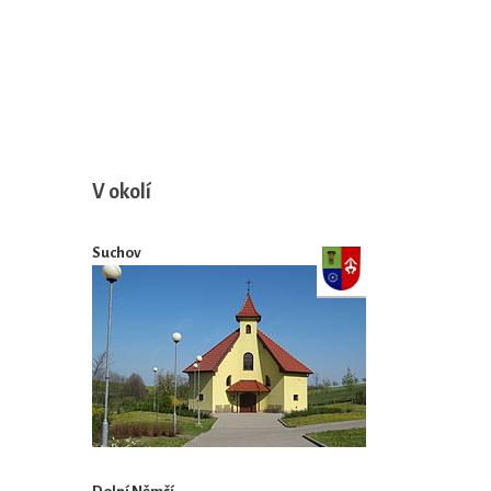
V okolí
Suchov