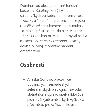
Dominantou obce je pozdně barokní
kostel sv. Kateřiny, který byl na
středověkých základech postaven v roce
1788. Svaté Kateřině, patronce obce jsou
rovněž zasvěcena kamenná boží muka z
18. století při silnici do Blatnice. V letech
1727–33 zde kantor Martin Pomykal psal a
maloval tzv.
boršický kancionál
, vzácný
doklad o vývoji moravské národní
ornamentiky.
Osobnosti
Anežka Gorlová, pracovnice
obuvnických, zemědělských,
železárenských a strojních závodů,
sběratelka a upravovatelka lidových
písní, tvůrkyně uměleckých výšivek a
předmětů, prozaička, knihovnice