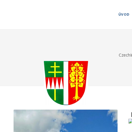
ÚVOD
CzechI