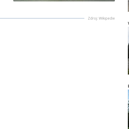
Zdroj
:
Wikipedie