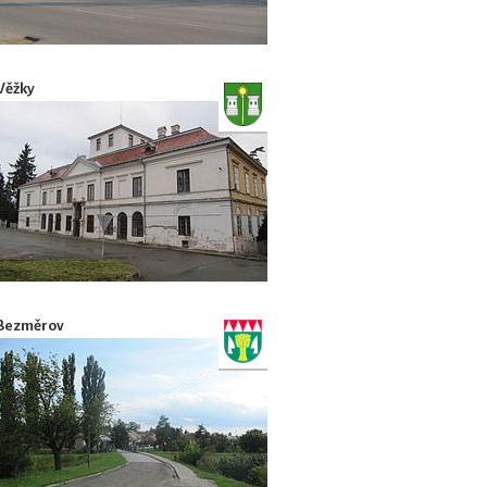
Věžky
Bezměrov