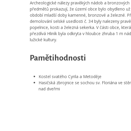
Archeologické nálezy pravěkých nádob a bronzových
předmětů prokazují, že území obce bylo obydleno už
období mladší doby kamenné, bronzové a železné. Př
demolování selské usedlosti č. 34 byly nalezeny prav
popelnice, kosti a železná sekerka. V části obce, kter
přezdívá Hliník byla odkryta v hloubce zhruba 1 m ná
lužické kultury.
Pamětihodnosti
Kostel svatého Cyrila a Metoděje
Hasičská zbrojnice se sochou sv. Floriána ve stě
nad dveřmi