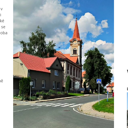
 v
i
ěké
á se
doba
ně