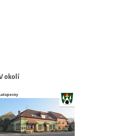
V okolí
Lutopecny