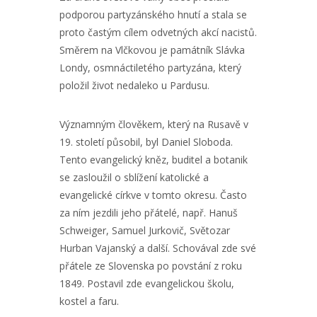
podporou partyzánského hnutí a stala se
proto častým cílem odvetných akcí nacistů.
Směrem na Vlčkovou je památník Slávka
Londy, osmnáctiletého partyzána, který
položil život nedaleko u Pardusu.
Významným člověkem, který na Rusavě v
19. století působil, byl Daniel Sloboda.
Tento evangelický kněz, buditel a botanik
se zasloužil o sblížení katolické a
evangelické církve v tomto okresu. Často
za ním jezdili jeho přátelé, např. Hanuš
Schweiger, Samuel Jurkovič, Světozar
Hurban Vajanský a další. Schovával zde své
přátele ze Slovenska po povstání z roku
1849. Postavil zde evangelickou školu,
kostel a faru.