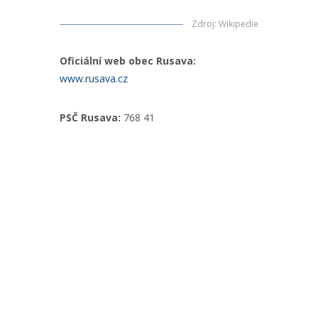
Zdroj
:
Wikipedie
Oficiální web obec Rusava:
www.rusava.cz
PSČ Rusava:
768 41