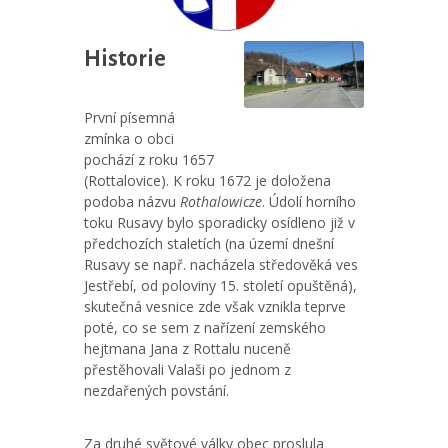
Historie
První písemná
zmínka o obci
pochází z roku 1657
(Rottalovice). K roku 1672 je doložena
podoba názvu
Rothalowicze
. Údolí horního
toku Rusavy bylo sporadicky osídleno již v
předchozích staletích (na území dnešní
Rusavy se např. nacházela středověká ves
Jestřebí, od poloviny 15. století opuštěná),
skutečná vesnice zde však vznikla teprve
poté, co se sem z nařízení zemského
hejtmana Jana z Rottalu nuceně
přestěhovali Valaši po jednom z
nezdařených povstání.
Za druhé světové války obec proslula