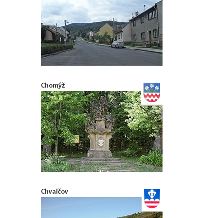
Chomýž
Chvalčov