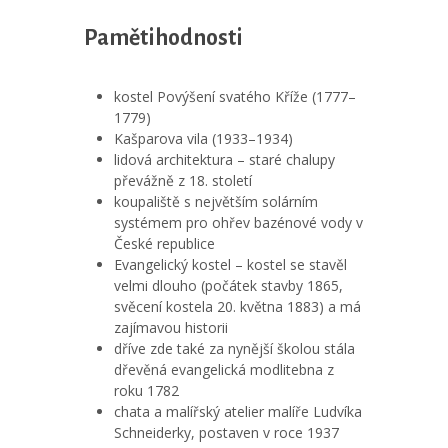
Pamětihodnosti
kostel Povýšení svatého Kříže (1777–
1779)
Kašparova vila (1933–1934)
lidová architektura – staré chalupy
převážně z 18. století
koupaliště s největším solárním
systémem pro ohřev bazénové vody v
České republice
Evangelický kostel – kostel se stavěl
velmi dlouho (počátek stavby 1865,
svěcení kostela 20. května 1883) a má
zajímavou historii
dříve zde také za nynější školou stála
dřevěná evangelická modlitebna z
roku 1782
chata a malířský atelier malíře Ludvíka
Schneiderky, postaven v roce 1937