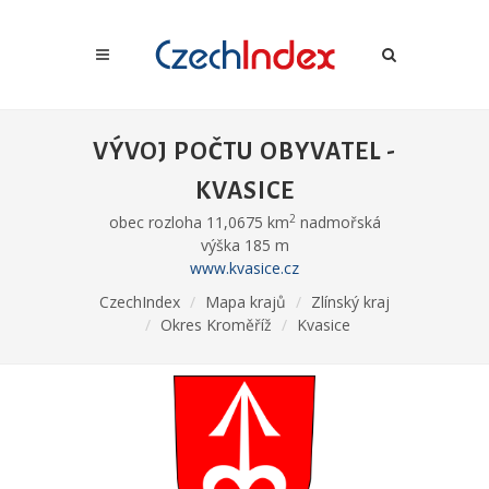
VÝVOJ POČTU OBYVATEL -
KVASICE
2
obec rozloha 11,0675 km
nadmořská
výška 185 m
www.kvasice.cz
CzechIndex
Mapa krajů
Zlínský kraj
Okres Kroměříž
Kvasice