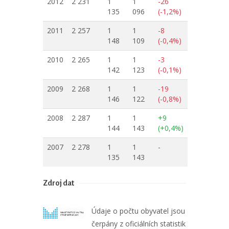
2012
2 231
1
1
-26
135
096
(-1,2%)
2011
2 257
1
1
-8
148
109
(-0,4%)
2010
2 265
1
1
-3
142
123
(-0,1%)
2009
2 268
1
1
-19
146
122
(-0,8%)
2008
2 287
1
1
+9
144
143
(+0,4%)
2007
2 278
1
1
-
135
143
Zdroj dat
Údaje o počtu obyvatel jsou
čerpány z oficiálních statistik