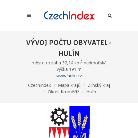
VÝVOJ POČTU OBYVATEL -
HULÍN
2
město rozloha 32,14 km
nadmořská
výška 191 m
www.hulin.cz
CzechIndex
Mapa krajů
Zlínský kraj
Okres Kroměříž
Hulín