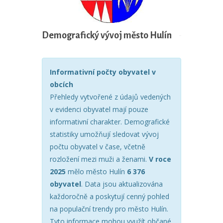
Demografický vývoj město Hulín
Informativní počty obyvatel v
obcích
Přehledy vytvořené z údajů vedených
v evidenci obyvatel mají pouze
informativní charakter. Demografické
statistiky umožňují sledovat vývoj
počtu obyvatel v čase, včetně
rozložení mezi muži a ženami.
V roce
2025
mělo město Hulín
6 376
obyvatel
. Data jsou aktualizována
každoročně a poskytují cenný pohled
na populační trendy pro město Hulín.
Tyto informace mohou využít občané,