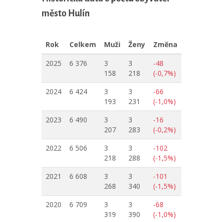
město Hulín
Rok
Celkem
Muži
Ženy
Změna
2025
6 376
3
3
-48
158
218
(-0,7%)
2024
6 424
3
3
-66
193
231
(-1,0%)
2023
6 490
3
3
-16
207
283
(-0,2%)
2022
6 506
3
3
-102
218
288
(-1,5%)
2021
6 608
3
3
-101
268
340
(-1,5%)
2020
6 709
3
3
-68
319
390
(-1,0%)