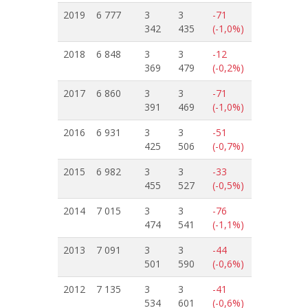
2019
6 777
3
3
-71
342
435
(-1,0%)
2018
6 848
3
3
-12
369
479
(-0,2%)
2017
6 860
3
3
-71
391
469
(-1,0%)
2016
6 931
3
3
-51
425
506
(-0,7%)
2015
6 982
3
3
-33
455
527
(-0,5%)
2014
7 015
3
3
-76
474
541
(-1,1%)
2013
7 091
3
3
-44
501
590
(-0,6%)
2012
7 135
3
3
-41
534
601
(-0,6%)