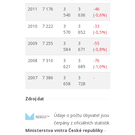
2011
7 176
3
3
-46
540
636
(-0,6%)
2010
7 222
3
3
-33
570
652
(-0,5%)
2009
7 255
3
3
-55
584
671
(-0,8%)
2008
7 310
3
3
-76
621
689
(-1,0%)
2007
7 386
3
3
-
658
728
Zdroj dat
Údaje o počtu obyvatel jsou
čerpány z oficiálních statistik
Ministerstva vnitra České republiky
-