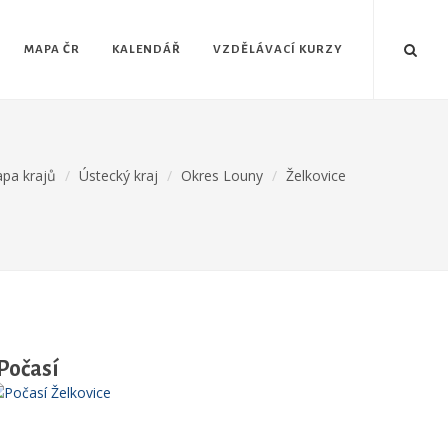
MAPA ČR
KALENDÁŘ
VZDĚLÁVACÍ KURZY
pa krajů
Ústecký kraj
Okres Louny
Želkovice
Počasí