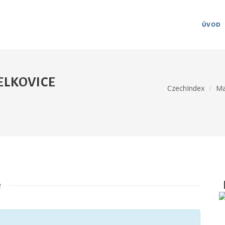
ÚVOD
ELKOVICE
CzechIndex
Ma
e