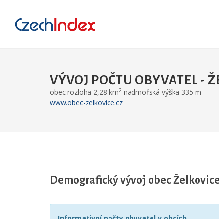
VÝVOJ POČTU OBYVATEL - Ž
2
obec rozloha 2,28 km
nadmořská výška 335 m
www.obec-zelkovice.cz
Demografický vývoj obec Želkovic
Informativní počty obyvatel v obcích