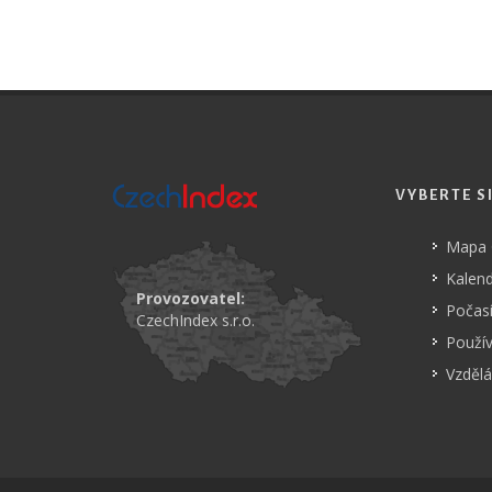
VYBERTE S
Mapa
Kalend
Provozovatel:
Počasí
CzechIndex s.r.o.
Použí
Vzdělá