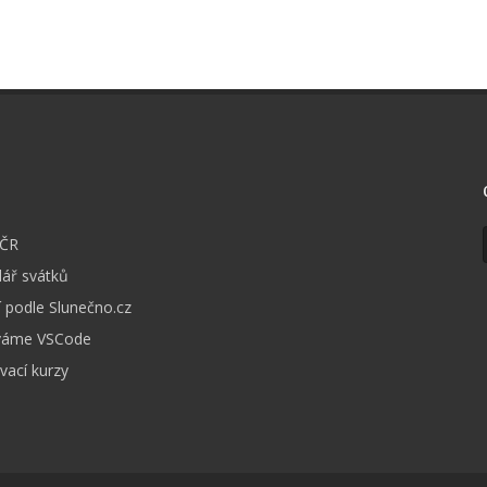
I
 ČR
ář svátků
 podle Slunečno.cz
váme VSCode
vací kurzy