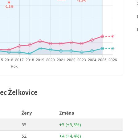
bec Želkovice
Ženy
Změna
55
+5 (+5,3%)
52
+4 (+4,4%)