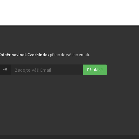
Odběr novinek CzechIndex
přímo do vašeho emailu
Přihlásit