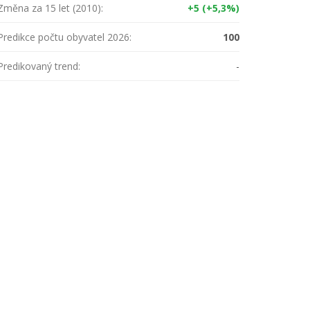
Změna za 15 let (2010):
+5 (+5,3%)
Predikce počtu obyvatel 2026:
100
Predikovaný trend:
-