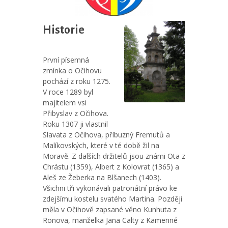
Historie
První písemná
zmínka o Očihovu
pochází z roku 1275.
V roce 1289 byl
majitelem vsi
Přibyslav z Očihova.
Roku 1307 ji vlastnil
Slavata z Očihova, příbuzný Fremutů a
Malíkovských, které v té době žil na
Moravě. Z dalších držitelů jsou známi Ota z
Chrástu (1359), Albert z Kolovrat (1365) a
Aleš ze Žeberka na Blšanech (1403).
Všichni tři vykonávali patronátní právo ke
zdejšímu kostelu svatého Martina. Později
měla v Očihově zapsané věno Kunhuta z
Ronova, manželka Jana Calty z Kamenné