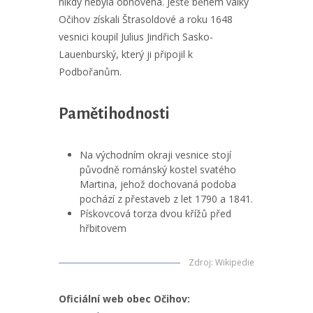
nikdy nebyla obnovena. Ještě během války
Očihov získali Štrasoldové a roku 1648
vesnici koupil Julius Jindřich Sasko-
Lauenburský, který ji připojil k
Podbořanům.
Pamětihodnosti
Na východním okraji vesnice stojí
původně románský kostel svatého
Martina, jehož dochovaná podoba
pochází z přestaveb z let 1790 a 1841.
Pískovcová torza dvou křížů před
hřbitovem
Zdroj
:
Wikipedie
Oficiální web obec Očihov: