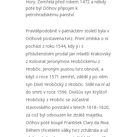
Hory. Zemřela před rokem 1472 a někdy
poté byl Očihov připojen k
petrohradskému panství.
Pravděpodobně v patnáctém století byla v
Očihově postavena tvrz. První zmínka o ní
pochází z roku 1544, kdy ji i s
příslušenstvím prodal Jan mladší Krakovský
z Kolovrat Jeronýmovi Hrobčickému z
Hrobčic. Jeroným pustou tvrz obnovil, a
když v roce 1571 zemřel, zdědil ji po něm
syn Diviš Hrobčický z Hrobčic. Sídlil na ní až
do smrti v roce 1596. Divišův syn Kryštof
Hrobčický z Hrobčic se zúčastnil
stavovského povstání v letech 1618–1620,
za což byl odsouzen ke ztrátě majetku.
Očihov poté koupil František Clary da Riva.
Během třicetileté války tvrz zchátrala a už