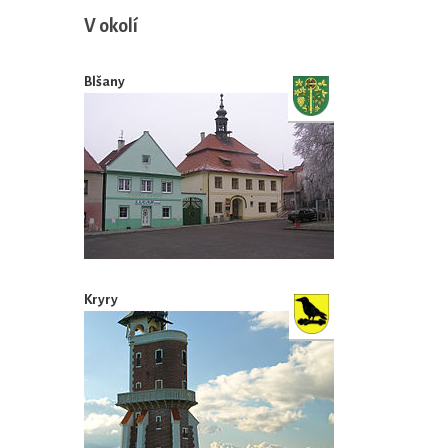
V okolí
Blšany
Kryry