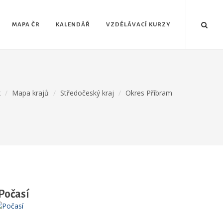
MAPA ČR
KALENDÁŘ
VZDĚLÁVACÍ KURZY
x
Mapa krajů
Středočeský kraj
Okres Příbram
Počasí