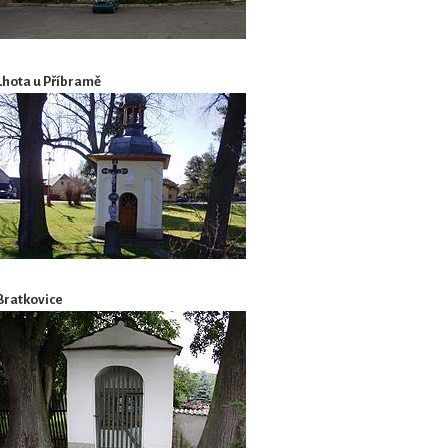
Lhota u Příbramě
Bratkovice