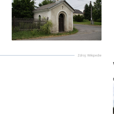
Zdroj
:
Wikipedie