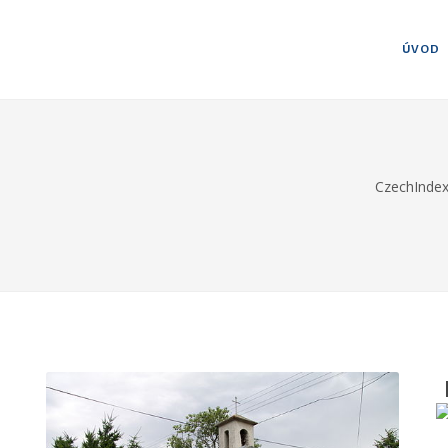
ÚVOD
CzechInde