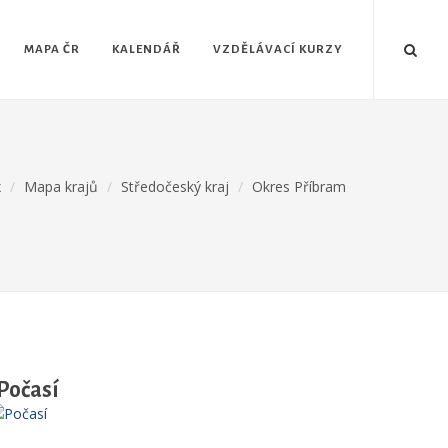
MAPA ČR
KALENDÁŘ
VZDĚLÁVACÍ KURZY
x
Mapa krajů
Středočeský kraj
Okres Příbram
Počasí