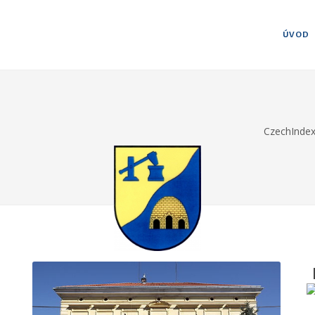
ÚVOD
CzechInde