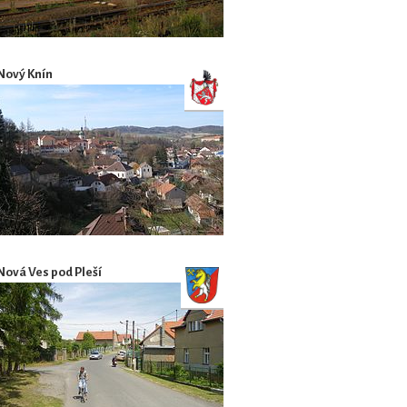
Nový Knín
Nová Ves pod Pleší