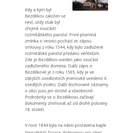
Kdy a kým byl
Bezděkov založen se
neví, vždy však byl
zřejmě součástí
rožmitálského panství. První písemná
zmínka o vesnici pochází ze zápisu
smlouvy z roku 1544, kdy bylo zadlužené
rožmitálské panství předáno věřitelům.
Zde je Bezděkov uveden jako součást
zadluženého dominia. Další zápis o
Bezděkově je z roku 1565, kdy je ve
zdejších usedlostech jmenovitě uvedeno 6
osedlých (rodin). Další dochované záznamy
o obci jsou jen strohé a všeobecné.
Podrobněji se o Bezděkovu začínají
dokumenty zmiňovat až od druhé poloviny
18. století.
V roce 1844 byla na návsi postavena kaple
Nejsvětější Trojice. Pohromou pro obec