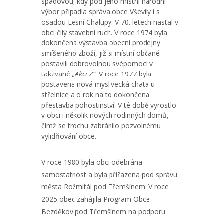
spádovou, kdy pod jeho místní národní
výbor připadla správa obce Vševily i s
osadou Lesní Chalupy. V 70. letech nastal v
obci čilý stavební ruch. V roce 1974 byla
dokončena výstavba obecní prodejny
smíšeného zboží, již si místní občané
postavili dobrovolnou svépomocí v
takzvané
„Akci Z“
. V roce 1977 byla
postavena nová myslivecká chata u
střelnice a o rok na to dokončena
přestavba pohostinství. V té době vyrostlo
v obci i několik nových rodinných domů,
čímž se trochu zabránilo pozvolnému
vylidňování obce.
V roce 1980 byla obci odebrána
samostatnost a byla přiřazena pod správu
města Rožmitál pod Třemšínem. V roce
2025 obec zahájila Program Obce
Bezděkov pod Třemšínem na podporu