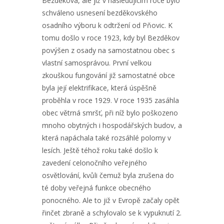
Bezděkova, ale již v následujícím roce bylo
schváleno usnesení bezděkovského
osadního výboru k odtržení od Pňovic. K
tomu došlo v roce 1923, kdy byl Bezděkov
povýšen z osady na samostatnou obec s
vlastní samosprávou. První velkou
zkouškou fungování již samostatné obce
byla její elektrifikace, která úspěšně
proběhla v roce 1929. V roce 1935 zasáhla
obec větrná smršť, při níž bylo poškozeno
mnoho obytných i hospodářských budov, a
která napáchala také rozsáhlé polomy v
lesích. Ještě téhož roku také došlo k
zavedení celonočního veřejného
osvětlování, kvůli čemuž byla zrušena do
té doby veřejná funkce obecného
ponocného. Ale to již v Evropě začaly opět
řinčet zbraně a schylovalo se k vypuknutí 2.