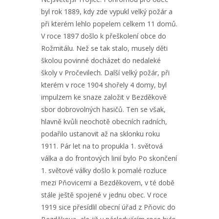
byl rok 1889, kdy zde vypukl velký požár a
při kterém lehlo popelem celkem 11 domů.
V roce 1897 došlo k přeškolení obce do
Rožmitálu. Než se tak stalo, musely děti
školou povinné docházet do nedaleké
školy v Pročevilech. Další velký požár, při
kterém v roce 1904 shořely 4 domy, byl
impulzem ke snaze založit v Bezděkově
sbor dobrovolných hasičů. Ten se však,
hlavně kvůli neochotě obecních radních,
podařilo ustanovit až na sklonku roku
1911. Pár let na to propukla 1. světová
válka a do frontových linií bylo Po skončení
1. světové války došlo k pomalé rozluce
mezi Pňovicemi a Bezděkovem, v té době
stále ještě spojené v jednu obec. V roce
1919 sice přesídlil obecní úřad z Pňovic do