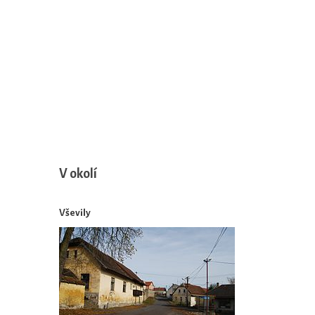
V okolí
Vševily