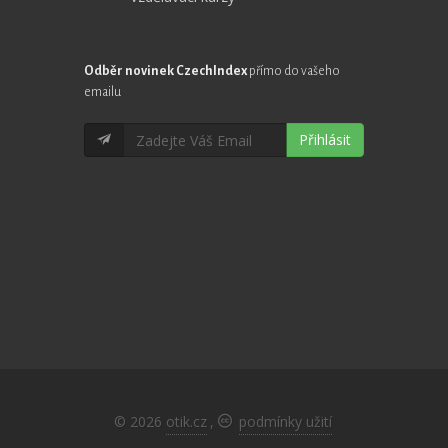
Odběr novinek CzechIndex
přímo do vašeho
emailu
Přihlásit
© 2026
otik.cz
,
podmínky užití