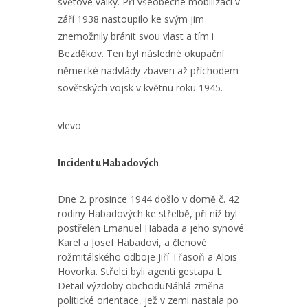
světové války. Při všeobecné mobilizaci v
září 1938 nastoupilo ke svým jim
znemožnily bránit svou vlast a tím i
Bezděkov. Ten byl následné okupační
německé nadvlády zbaven až příchodem
sovětských vojsk v květnu roku 1945.
vlevo
Incident u Habadových
Dne 2. prosince 1944 došlo v domě č. 42
rodiny Habadových ke střelbě, při níž byl
postřelen Emanuel Habada a jeho synové
Karel a Josef Habadovi, a členové
rožmitálského odboje Jiří Třasoň a Alois
Hovorka. Střelci byli agenti gestapa L
Detail výzdoby obchoduNáhlá změna
politické orientace, jež v zemi nastala po