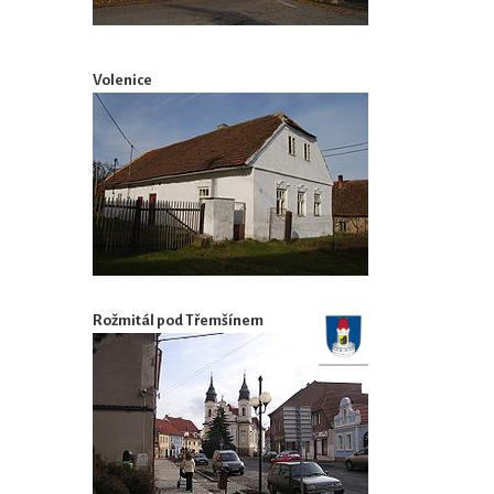
Volenice
Rožmitál pod Třemšínem