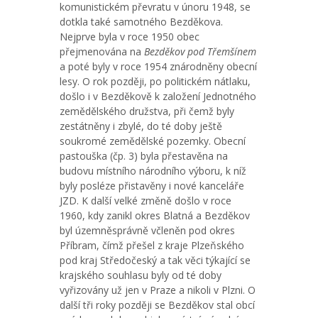
komunistickém převratu v únoru 1948, se
dotkla také samotného Bezděkova.
Nejprve byla v roce 1950 obec
přejmenována na
Bezděkov pod Třemšínem
a poté byly v roce 1954 znárodněny obecní
lesy. O rok později, po politickém nátlaku,
došlo i v Bezděkově k založení Jednotného
zemědělského družstva, při čemž byly
zestátněny i zbylé, do té doby ještě
soukromé zemědělské pozemky. Obecní
pastouška (čp. 3) byla přestavěna na
budovu místního národního výboru, k níž
byly posléze přistavěny i nové kanceláře
JZD. K další velké změně došlo v roce
1960, kdy zanikl okres Blatná a Bezděkov
byl územněsprávně včleněn pod okres
Příbram, čímž přešel z kraje Plzeňského
pod kraj Středočeský a tak věci týkající se
krajského souhlasu byly od té doby
vyřizovány už jen v Praze a nikoli v Plzni. O
další tři roky později se Bezděkov stal obcí