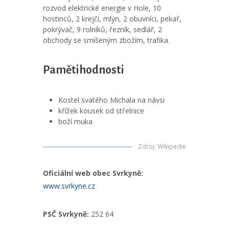
rozvod elektrické energie v Hole, 10
hostinců, 2 krejčí, mlýn, 2 obuvníci, pekař,
pokrývač, 9 rolníků, řezník, sedlář, 2
obchody se smíšeným zbožím, trafika.
Pamětihodnosti
Kostel svatého Michala na návsi
křížek kousek od střelnice
boží muka
Zdroj
:
Wikipedie
Oficiální web obec Svrkyně:
www.svrkyne.cz
PSČ Svrkyně:
252 64