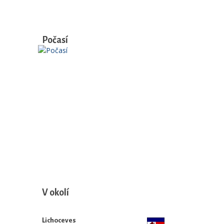
Počasí
V okolí
Lichoceves