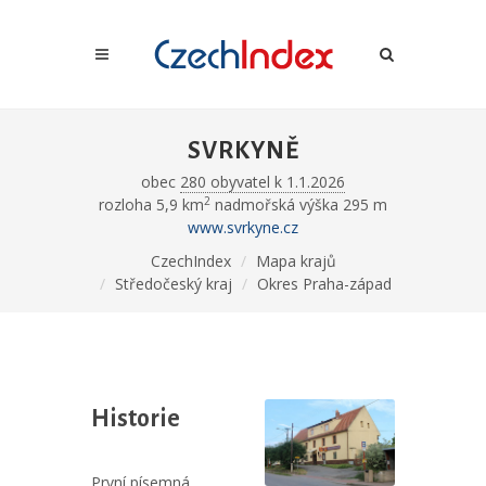
SVRKYNĚ
obec
280 obyvatel k 1.1.2026
2
rozloha 5,9 km
nadmořská výška 295 m
www.svrkyne.cz
CzechIndex
Mapa krajů
Středočeský kraj
Okres Praha-západ
Historie
První písemná