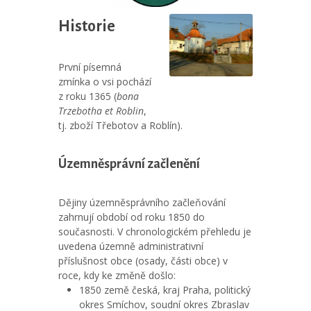
Historie
První písemná
zmínka o vsi pochází
z roku 1365 (
bona
Trzebotha et Roblin
,
tj. zboží Třebotov a Roblín).
Územněsprávní začlenění
Dějiny územněsprávního začleňování
zahrnují období od roku 1850 do
současnosti. V chronologickém přehledu je
uvedena územně administrativní
příslušnost obce (osady, části obce) v
roce, kdy ke změně došlo:
1850 země česká, kraj Praha, politický
okres Smíchov, soudní okres Zbraslav