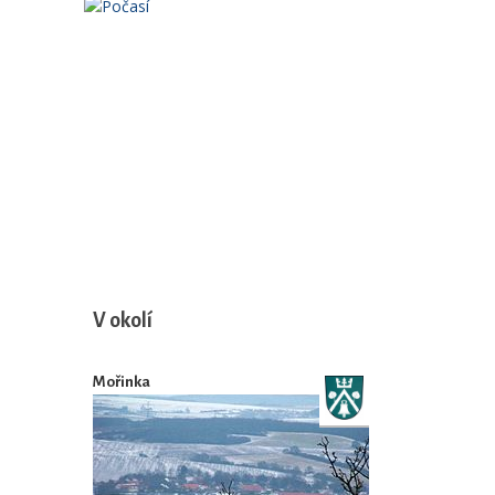
V okolí
Mořinka