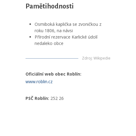
Pamětihodnosti
Osmiboká kaplička se zvoničkou z
roku 1806, na návsi
Přírodní rezervace Karlické údolí
nedaleko obce
Zdroj
:
Wikipedie
Oficiální web obec Roblín:
www.roblin.cz
PSČ Roblín:
252 26