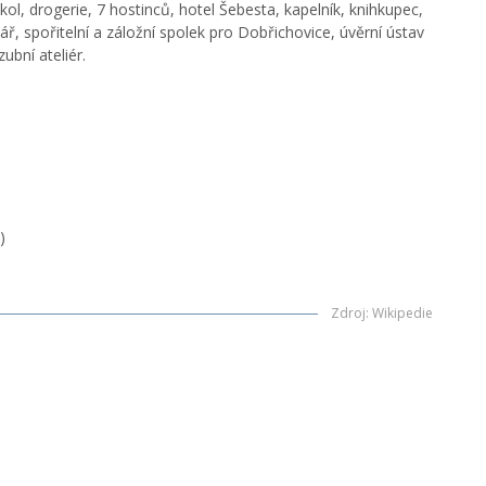
kol, drogerie, 7 hostinců, hotel Šebesta, kapelník, knihkupec,
ář, spořitelní a záložní spolek pro Dobřichovice, úvěrní ústav
ubní ateliér.
)
Zdroj
:
Wikipedie