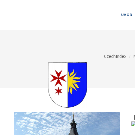
ÚVOD
CzechIndex