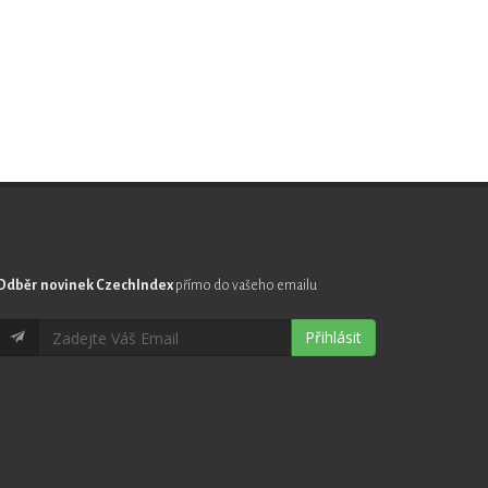
Odběr novinek CzechIndex
přímo do vašeho emailu
Přihlásit