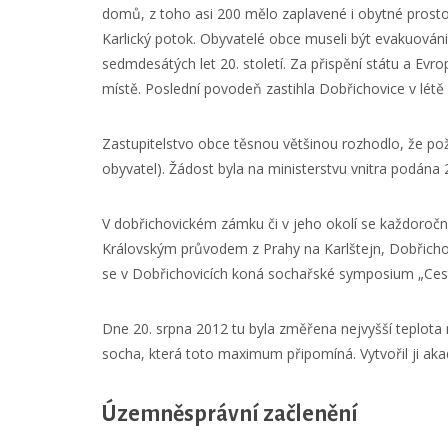
domů, z toho asi 200 mělo zaplavené i obytné prost
Karlický potok. Obyvatelé obce museli být evakuováni
sedmdesátých let 20. století. Za přispění státu a Evr
místě. Poslední povodeň zastihla Dobřichovice v létě
Zastupitelstvo obce těsnou většinou rozhodlo, že p
obyvatel). Žádost byla na ministerstvu vnitra podána 
V dobřichovickém zámku či v jeho okolí se každoročn
Královským průvodem z Prahy na Karlštejn, Dobřichovic
se v Dobřichovicích koná sochařské symposium „Ce
Dne 20. srpna 2012 tu byla změřena nejvyšší teplota 
socha, která toto maximum připomíná. Vytvořil ji ak
Územněsprávní začlenění