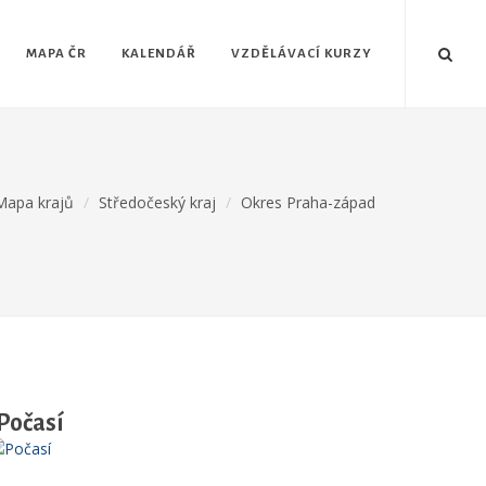
MAPA ČR
KALENDÁŘ
VZDĚLÁVACÍ KURZY
Mapa krajů
Středočeský kraj
Okres Praha-západ
Počasí