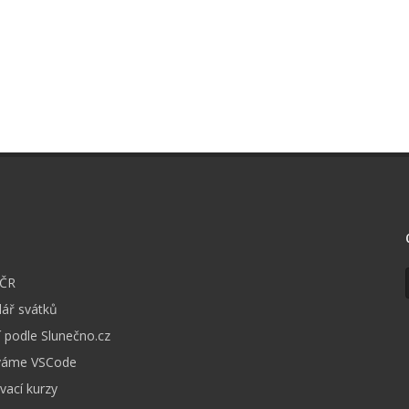
I
 ČR
ář svátků
 podle Slunečno.cz
váme VSCode
vací kurzy