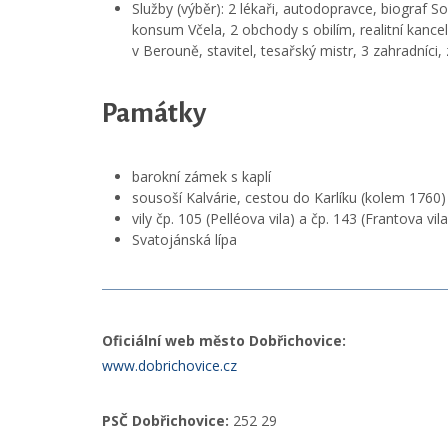
Služby (výběr): 2 lékaři, autodopravce, biograf So
konsum Včela, 2 obchody s obilím, realitní kancel
v Berouně, stavitel, tesařský mistr, 3 zahradníci, z
Památky
barokní zámek s kaplí
sousoší Kalvárie, cestou do Karlíku (kolem 1760)
vily čp. 105 (Pelléova vila) a čp. 143 (Frantova vila
Svatojánská lípa
Oficiální web město Dobřichovice:
www.dobrichovice.cz
PSČ Dobřichovice:
252 29