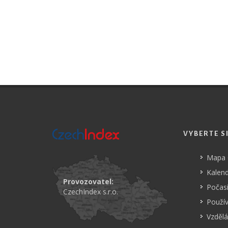
VYBERTE S
Mapa
Kalend
Provozovatel:
Počasí
CzechIndex s.r.o.
Použí
Vzdělá