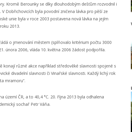
ory. Kromě Berounky se díky dlouhodobým dešťům rozvodnil i
. V Dobřichovicích byla povodní zničena lávka pro pěší ze
opské unie byla v roce 2003 postavena nová lávka na jejím
 roku 2013.
ožádá o jmenování městem (splňovalo kritérium počtu 3000
21. února 2006, vláda 10. května 2006 žádost podpořila.
ě konají různé akce například středověké slavnosti spojené s
ké divadelní slavnosti či Vinařské slavnosti. Každý lichý rok
sta mramoru“.
na území ČR, a to 40,4 °C. 20. října 2013 byla odhalena
ademický sochař Petr Váňa.