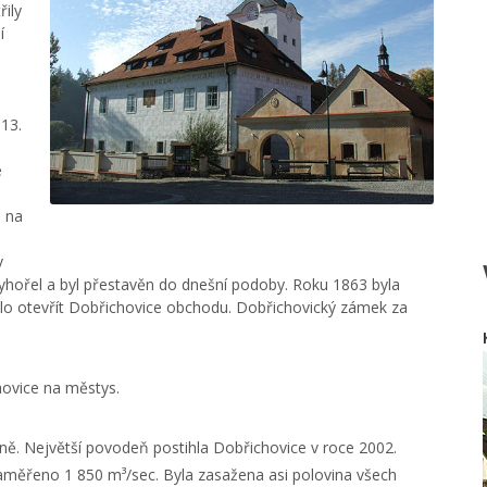
ily
í
 13.
e
0 na
v
yhořel a byl přestavěn do dnešní podoby. Roku 1863 byla
hlo otevřít Dobřichovice obchodu. Dobřichovický zámek za
hovice na městys.
ně. Největší povodeň postihla Dobřichovice v roce 2002.
měřeno 1 850 m³/sec. Byla zasažena asi polovina všech