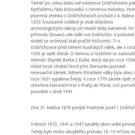
Téměř po celou dobu své existence Dobřichovice patř
Rytířskému řádu křižovníků s červenou hvězdou. Prvn
písemná zmínka o Dobřichovicích pochází z 6. dubna
1253. Soustavné osídlení je však doloženo
archeologickými nálezy od mladší doby kamenné. Po
příchodu Slovanů zde sídlil rod Dobřichův. V polovině
století se vrchností stali pražští Křižovníci. Ti o
Dobřichovice přišli během husitských válek, ale v roc
1505 je opět získali. O obnovu a rozšíření se zasloužil
velmistr Zbyněk Berka z Dubé, který dal po roce 159
místě tvrze chránící brod přes Berounku postavit
renesanční zámek. Během třicetileté války byla obec 
roce 1631 vypálena Švédy. V roce 1779 zámek opět v
otevřena železniční trať z Prahy do Plzně, což pomo
povodně v zimě 1941
Dne 31. května 1876 povýšil František Josef I. Dobřic
V letech 1872, 1941 a 1947 zasáhly obec velké povod
Tehdy bylo místo obvyklého průtoku 10–15 m³/sec na