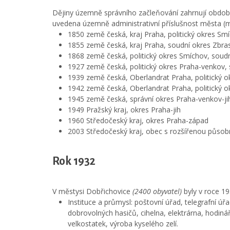
Dějiny územně správního začleňování zahrnují obdob
uvedena územně administrativní příslušnost města (m
1850 země česká, kraj Praha, politický okres Sm
1855 země česká, kraj Praha, soudní okres Zbra
1868 země česká, politický okres Smíchov, soudn
1927 země česká, politický okres Praha-venkov, 
1939 země česká, Oberlandrat Praha, politický o
1942 země česká, Oberlandrat Praha, politický o
1945 země česká, správní okres Praha-venkov-jih
1949 Pražský kraj, okres Praha-jih
1960 Středočeský kraj, okres Praha-západ
2003 Středočeský kraj, obec s rozšířenou působ
Rok 1932
V městysi Dobřichovice
(2400 obyvatel)
byly v roce 19
Instituce a průmysl: poštovní úřad, telegrafní úřad
dobrovolných hasičů, cihelna, elektrárna, hodiná
velkostatek, výroba kyselého zelí.