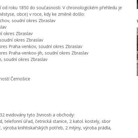
í od roku 1850 do současnosti. V chronologickém přehledu je
ěstyse, obce) v roce, kdy ke změně došlo:
íchov, soudní okres Zbraslav
slav
í okres Zbraslav
soudní okres Zbraslav
kres Praha-venkov, soudní okres Zbraslav
kres Praha-venkov-jih, soudní okres Zbraslav
, soudní okres Zbraslav
ností Černošice
32 evidovány tyto živnosti a obchody:
, telefonní úřad, četnická stanice, 2 katol. kostely, sbor
ř, výroba knihtiskařských potřeb, 2 mlýny, výroba prádla,