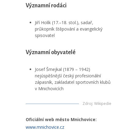
Významní rodáci
Jiří Holík (17.–18. stol.), sadař,
průkopník štěpování a evangelický
spisovatel
Významní obyvatelé
Josef Šmejkal (1879 – 1942)
nejúspěšnější český profesionální
zápasník, zakladatel sportovních klubů
v Mnichovicích
Zdroj
:
Wikipedie
Oficiální web město Mnichovice:
www.mnichovice.cz