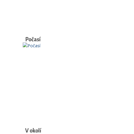
Počasí
V okolí