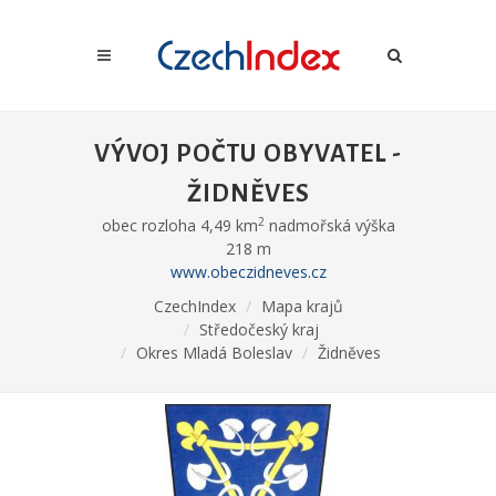
VÝVOJ POČTU OBYVATEL -
ŽIDNĚVES
2
obec rozloha 4,49 km
nadmořská výška
218 m
www.obeczidneves.cz
CzechIndex
Mapa krajů
Středočeský kraj
Okres Mladá Boleslav
Židněves