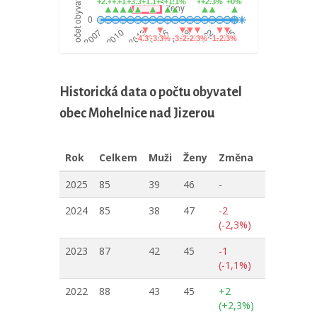
Historická data o počtu obyvatel
obec Mohelnice nad Jizerou
Rok
Celkem
Muži
Ženy
Změna
2025
85
39
46
-
2024
85
38
47
-2
(-2,3%)
2023
87
42
45
-1
(-1,1%)
2022
88
43
45
+2
(+2,3%)