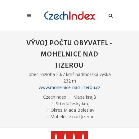
VÝVOJ POČTU OBYVATEL -
MOHELNICE NAD
JIZEROU
2
obec rozloha 2,67 km
nadmořská výška
232 m
www.mohelnice-nad-jizerou.cz
CzechIndex
Mapa krajů
Středočeský kraj
Okres Mladá Boleslav
Mohelnice nad Jizerou