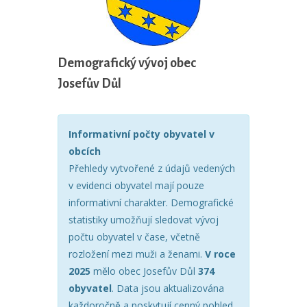
Demografický vývoj obec
Josefův Důl
Informativní počty obyvatel v
obcích
Přehledy vytvořené z údajů vedených
v evidenci obyvatel mají pouze
informativní charakter. Demografické
statistiky umožňují sledovat vývoj
počtu obyvatel v čase, včetně
rozložení mezi muži a ženami.
V roce
2025
mělo obec Josefův Důl
374
obyvatel
. Data jsou aktualizována
každoročně a poskytují cenný pohled