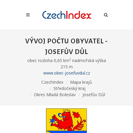
VÝVOJ POČTU OBYVATEL -
JOSEFŮV DŮL
2
obec rozloha 0,65 km
nadmořská výška
215 m
www.obec-josefuvdul.cz
CzechIndex
Mapa krajů
Středočeský kraj
Okres Mladá Boleslav
Josefův Důl