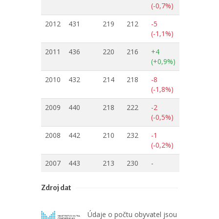
(-0,7%)
2012
431
219
212
-5
(-1,1%)
2011
436
220
216
+4
(+0,9%)
2010
432
214
218
-8
(-1,8%)
2009
440
218
222
-2
(-0,5%)
2008
442
210
232
-1
(-0,2%)
2007
443
213
230
-
Zdroj dat
Údaje o počtu obyvatel jsou