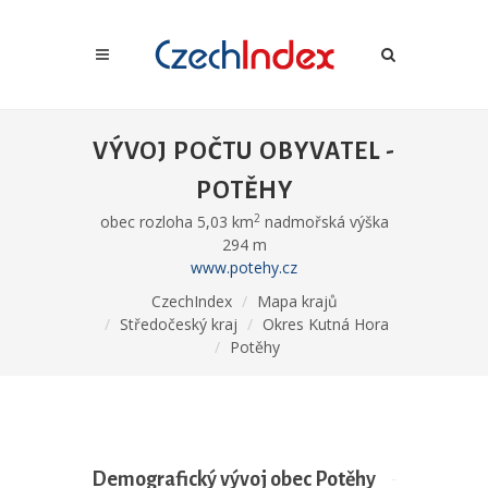
VÝVOJ POČTU OBYVATEL -
POTĚHY
2
obec rozloha 5,03 km
nadmořská výška
294 m
www.potehy.cz
CzechIndex
Mapa krajů
Středočeský kraj
Okres Kutná Hora
Potěhy
Demografický vývoj obec Potěhy