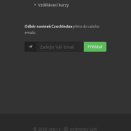
Vzdělávací kurzy
Odběr novinek CzechIndex
přímo do vašeho
emailu
Přihlásit
© 2026
otik.cz
,
podmínky užití