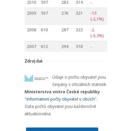
2010
597
283
314
-
2009
597
276
321
-13
(-2,1%)
2008
610
287
323
-2
(-0,3%)
2007
612
294
318
-
Zdroj dat
Údaje o počtu obyvatel jsou
čerpány z oficiálních statistik
Ministerstva vnitra České republiky
-
"
Informativní počty obyvatel v obcích
".
Data počtů obyvatel jsou každoročně
aktualizována.