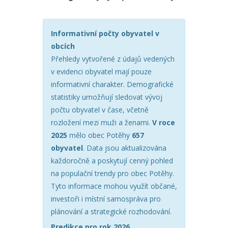
Informativní počty obyvatel v
obcích
Přehledy vytvořené z údajů vedených
v evidenci obyvatel mají pouze
informativní charakter. Demografické
statistiky umožňují sledovat vývoj
počtu obyvatel v čase, včetně
rozložení mezi muži a ženami.
V roce
2025
mělo obec Potěhy
657
obyvatel
. Data jsou aktualizována
každoročně a poskytují cenný pohled
na populační trendy pro obec Potěhy.
Tyto informace mohou využít občané,
investoři i místní samospráva pro
plánování a strategické rozhodování.
Predikce pro rok 2026