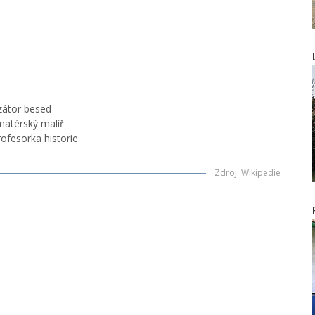
zátor besed
amatérský malíř
rofesorka historie
Zdroj
:
Wikipedie