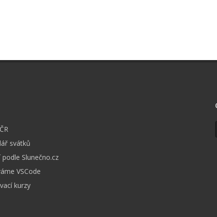
I
 ČR
ář svátků
 podle Slunečno.cz
váme VSCode
vací kurzy