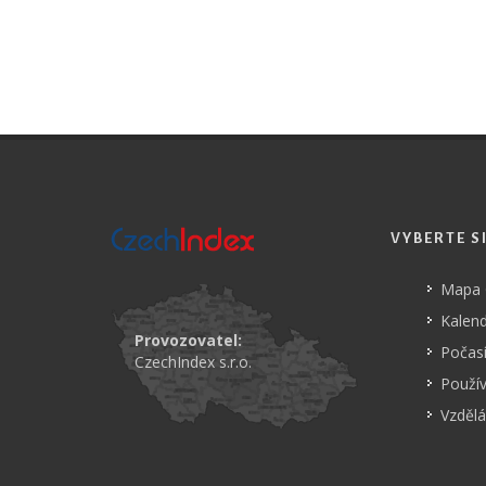
VYBERTE S
Mapa
Kalend
Provozovatel:
Počasí
CzechIndex s.r.o.
Použí
Vzdělá