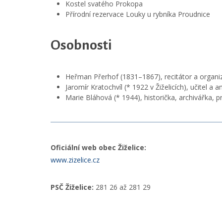
Kostel svatého Prokopa
Přírodní rezervace Louky u rybníka Proudnice
Osobnosti
Heřman Přerhof (1831–1867), recitátor a organi
Jaromír Kratochvíl (* 1922 v Žiželicích), učitel a 
Marie Bláhová (* 1944), historička, archivářka, p
Oficiální web obec Žiželice:
www.zizelice.cz
PSČ Žiželice:
281 26 až 281 29