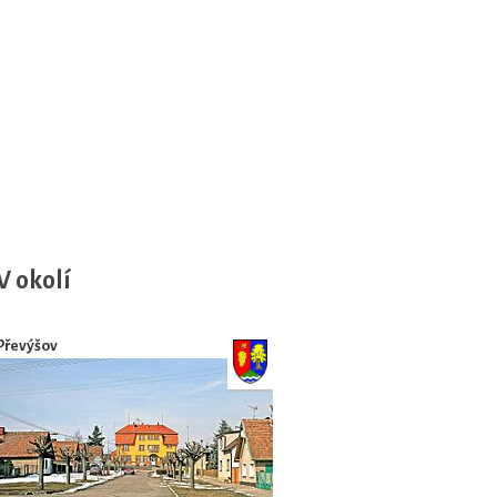
V okolí
Převýšov