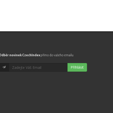
Odběr novinek CzechIndex
přímo do vašeho emailu
Přihlásit