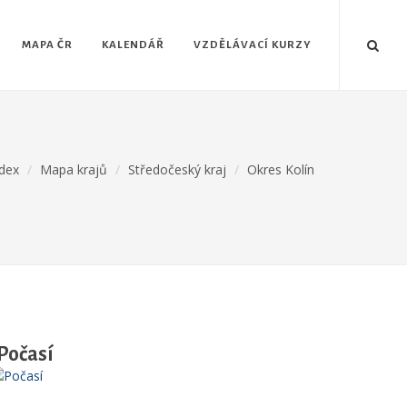
MAPA ČR
KALENDÁŘ
VZDĚLÁVACÍ KURZY
dex
Mapa krajů
Středočeský kraj
Okres Kolín
Počasí