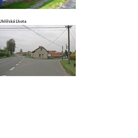
Uhlířská Lhota