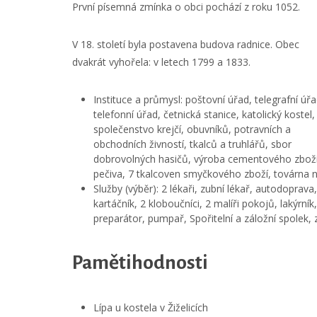
První písemná zmínka o obci pochází z roku 1052.
V 18. století byla postavena budova radnice. Obec
dvakrát vyhořela: v letech 1799 a 1833.
Instituce a průmysl: poštovní úřad, telegrafní úřa
telefonní úřad, četnická stanice, katolický kostel,
společenstvo krejčí, obuvníků, potravních a
obchodních živností, tkalců a truhlářů, sbor
dobrovolných hasičů, výroba cementového zboží,
pečiva, 7 tkalcoven smyčkového zboží, továrna n
Služby (výběr): 2 lékaři, zubní lékař, autodoprava,
kartáčník, 2 kloboučníci, 2 malíři pokojů, lakýrn
preparátor, pumpař, Spořitelní a záložní spolek, 
Pamětihodnosti
Lípa u kostela v Žiželicích