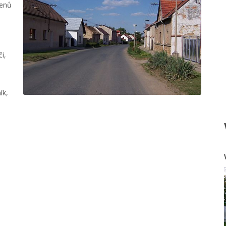
menů
i,
ík,