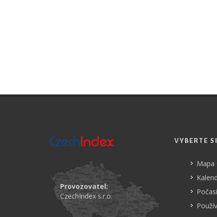
VYBERTE S
Mapa
Kalend
Provozovatel:
Počasí
CzechIndex s.r.o.
Použí