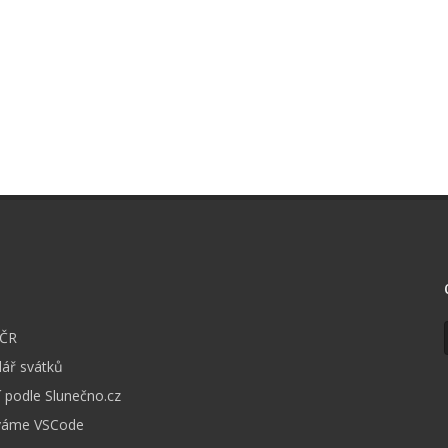
I
 ČR
ář svátků
 podle Slunečno.cz
váme VSCode