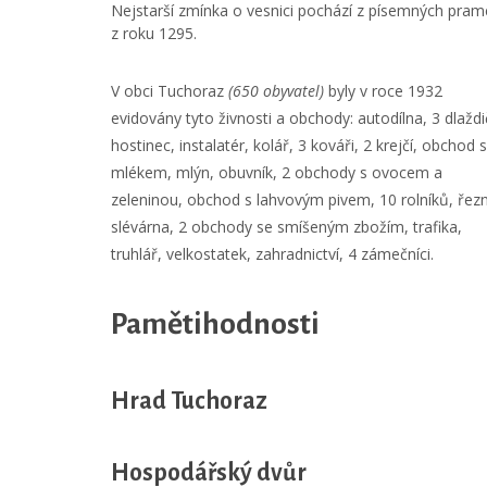
Nejstarší zmínka o vesnici pochází z písemných pra
z roku 1295.
V obci Tuchoraz
(650 obyvatel)
byly v roce 1932
evidovány tyto živnosti a obchody: autodílna, 3 dlaždič
hostinec, instalatér, kolář, 3 kováři, 2 krejčí, obchod s
mlékem, mlýn, obuvník, 2 obchody s ovocem a
zeleninou, obchod s lahvovým pivem, 10 rolníků, řezn
slévárna, 2 obchody se smíšeným zbožím, trafika,
truhlář, velkostatek, zahradnictví, 4 zámečníci.
Pamětihodnosti
Hrad Tuchoraz
Hospodářský dvůr