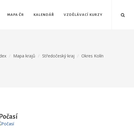
MAPA ČR
KALENDÁŘ
VZDĚLÁVACÍ KURZY
dex
Mapa krajů
Středočeský kraj
Okres Kolín
Počasí