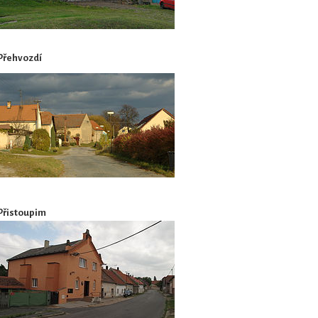
Přehvozdí
Přistoupim