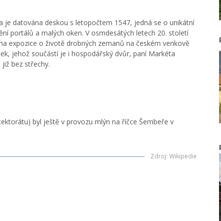
je datována deskou s letopočtem 1547, jedná se o unikátní
ní portálů a malých oken. V osmdesátých letech 20. století
ána expozice o životě drobných zemanů na českém venkově
atek, jehož součástí je i hospodářský dvůr, paní Markéta
již bez střechy.
ektorátu) byl ještě v provozu mlýn na říčce Šembeře v
Zdroj
:
Wikipedie