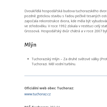
Dvoukřídlá hospodářská budova tuchorazského dvora 
pozdně gotickou stavbu s řadou pečlivě tesaných ostě
započala rekonstrukce dvora, kde měla být vybudov
ve středověku. V roce 1992 získala v restituci celý st
Grossová. Hospodářský dvůr chátrá a v roce 2007 byl 
Mlýn
Tuchorazský mlýn – Za druhé světové války (Prot
Tuchorazi. Měl vodní turbínu.
Oficiální web obec Tuchoraz:
www.tuchoraz.cz