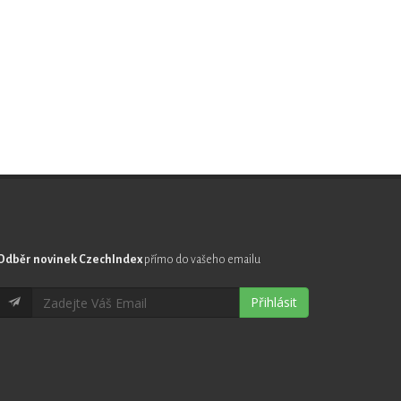
Odběr novinek CzechIndex
přímo do vašeho emailu
Přihlásit