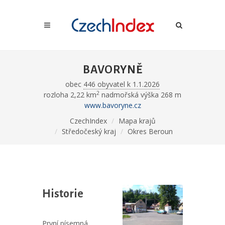
BAVORYNĚ
obec
446 obyvatel k 1.1.2026
2
rozloha 2,22 km
nadmořská výška 268 m
www.bavoryne.cz
CzechIndex
Mapa krajů
Středočeský kraj
Okres Beroun
Historie
První písemná