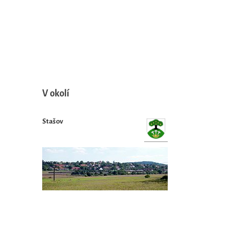
V okolí
Stašov