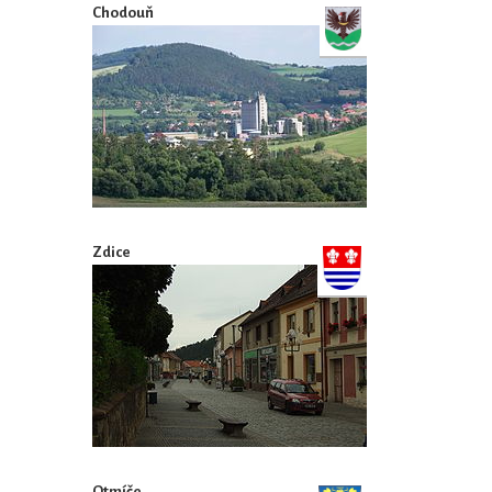
Chodouň
Zdice
Otmíče