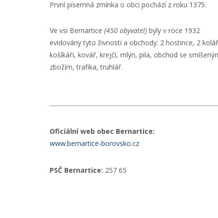
První písemná zmínka o obci pochází z roku 1375.
Ve vsi Bernartice
(450 obyvatel)
byly v roce 1932
evidovány tyto živnosti a obchody: 2 hostince, 2 kolář
košíkáři, kovář, krejčí, mlýn, pila, obchod se smíšený
zbožím, trafika, truhlář.
Oficiální web obec Bernartice:
www.bernartice-borovsko.cz
PSČ Bernartice:
257 65