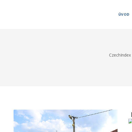
ÚVOD
CzechIndex