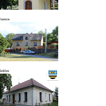
Tomice
Keblov