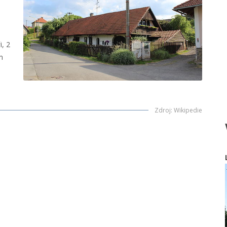
i, 2
m
Zdroj
:
Wikipedie