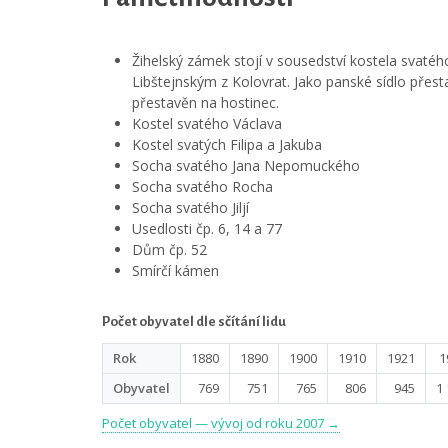
Žihelský zámek stojí v sousedství kostela svaté
Libštejnským z Kolovrat. Jako panské sídlo přesta
přestavěn na hostinec.
Kostel svatého Václava
Kostel svatých Filipa a Jakuba
Socha svatého Jana Nepomuckého
Socha svatého Rocha
Socha svatého Jiljí
Usedlosti čp. 6, 14 a 77
Dům čp. 52
Smírčí kámen
Počet obyvatel dle sčítání lidu
Rok
1880
1890
1900
1910
1921
1
Obyvatel
769
751
765
806
945
1
Počet obyvatel — vývoj od roku 2007 →