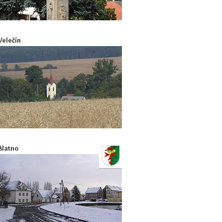
Velečín
Blatno