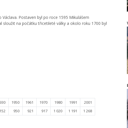
ho Václava. Postaven byl po roce 1595 Mikulášem
l sloužit na počátku třicetileté války a okolo roku 1700 byl
930
1950
1961
1970
1980
1991
2001
 152
950
921
917
1 020
1 191
1 268