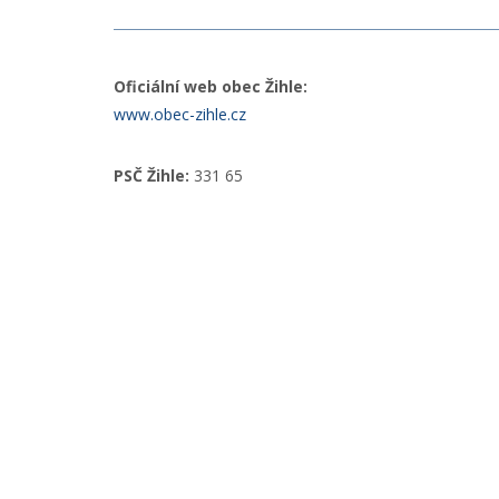
Oficiální web obec Žihle:
www.obec-zihle.cz
PSČ Žihle:
331 65