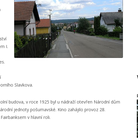
m
ství
m I.
es.
í
orního Slavkova.
olní budova, v roce 1925 byl u nádraží otevřen Národní dům
árodní jednoty pošumavské. Kino zahájilo provoz 28.
airbanksem v hlavní roli.