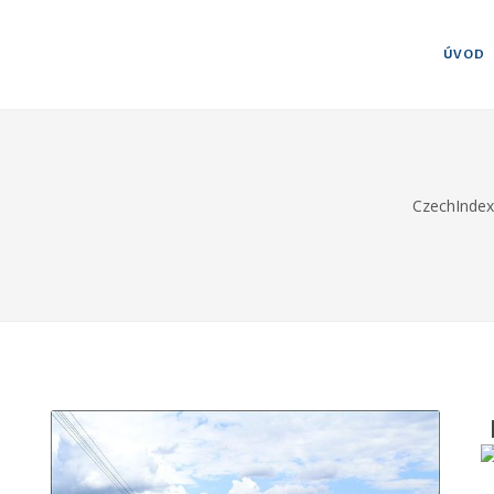
ÚVOD
CzechIndex