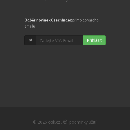
Odběr novinek CzechIndex
přímo do vašeho
emailu
Přihlásit
© 2026
otik.cz
,
podmínky užití