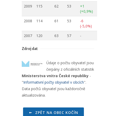
2009
115
62
53
+1
(+0,9%)
2008
114
61
53
-6
(-5,0%)
2007
120
63
57
-
Zdroj dat
Údaje o počtu obyvatel jsou
čerpány z oficiálních statistik
Ministerstva vnitra České republiky
-
"
Informativní počty obyvatel v obcích
".
Data počtů obyvatel jsou každoročně
aktualizována.
ZPĚT NA OBEC KOČÍN