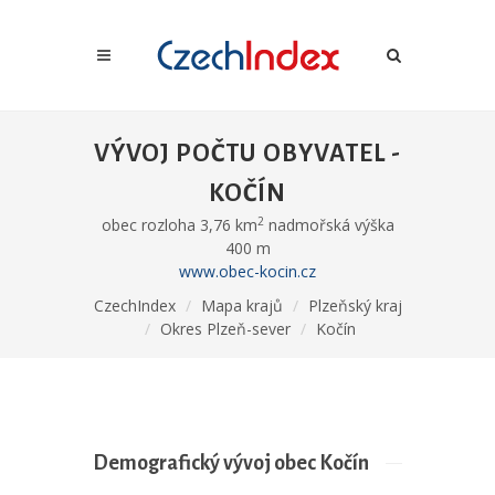
VÝVOJ POČTU OBYVATEL -
KOČÍN
2
obec rozloha 3,76 km
nadmořská výška
400 m
www.obec-kocin.cz
CzechIndex
Mapa krajů
Plzeňský kraj
Okres Plzeň-sever
Kočín
Demografický vývoj obec Kočín