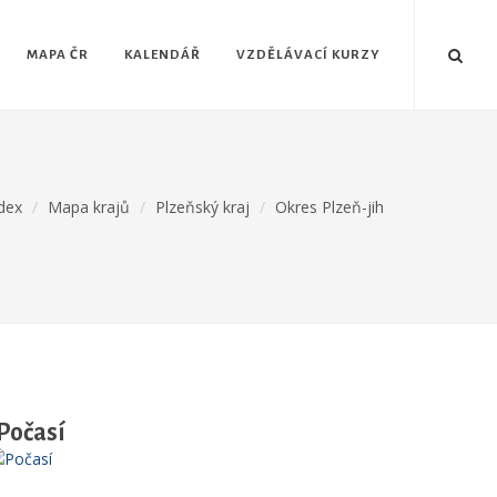
MAPA ČR
KALENDÁŘ
VZDĚLÁVACÍ KURZY
dex
Mapa krajů
Plzeňský kraj
Okres Plzeň-jih
Počasí