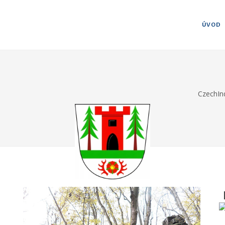
ÚVOD
CzechIn