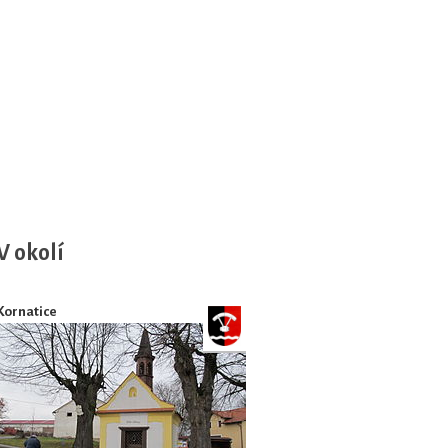
V okolí
Kornatice