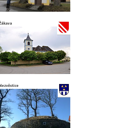
Žákava
Nezvěstice