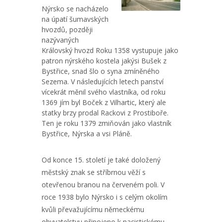
Nýrsko se nacházelo
na úpatí šumavských
hvozdů, později
nazývaných
Královský hvozd Roku 1358 vystupuje jako
patron nýrského kostela jakýsi Bušek z
Bystřice, snad šlo o syna zmíněného
Sezema. V následujících letech panství
vícekrát měnil svého vlastníka, od roku
1369 jím byl Boček z Vilhartic, který ale
statky brzy prodal Rackovi z Prostiboře.
Ten je roku 1379 zmiňován jako vlastník
Bystřice, Nýrska a vsi Pláně.
Od konce 15. století je také doložený
městský znak se stříbrnou věží s
otevřenou branou na červeném poli. V
roce 1938 bylo Nýrsko i s celým okolím
kvůli převažujícímu německému
obyvatelstvu připojeno k nacistickému