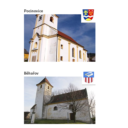
Pocinovice
Běhařov