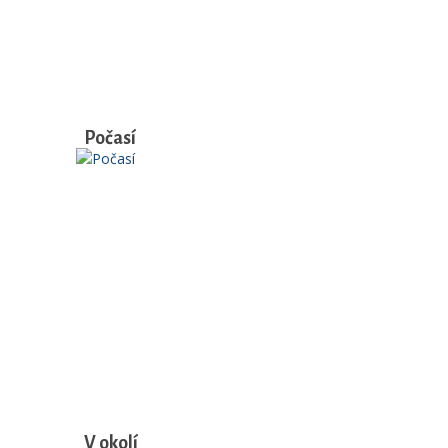
Počasí
V okolí