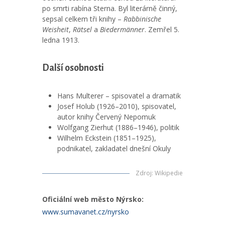
po smrti rabína Sterna. Byl literárně činný,
sepsal celkem tři knihy –
Rabbinische
Weisheit
,
Rätsel
a
Biedermänner
. Zemřel 5.
ledna 1913.
Další osobnosti
Hans Multerer – spisovatel a dramatik
Josef Holub (1926–2010), spisovatel,
autor knihy Červený Nepomuk
Wolfgang Zierhut (1886–1946), politik
Wilhelm Eckstein (1851–1925),
podnikatel, zakladatel dnešní Okuly
Zdroj
:
Wikipedie
Oficiální web město Nýrsko:
www.sumavanet.cz/nyrsko