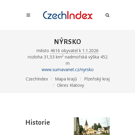
NÝRSKO
město
4616 obyvatel k 1.1.2026
2
rozloha 31,53 km
nadmořská výška 452
m
www.sumavanet.cz/nyrsko
CzechIndex
Mapa krajů
Plzeňský kraj
Okres Klatovy
Historie