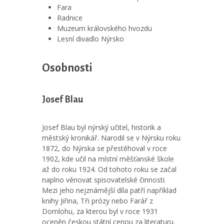
Fara
Radnice
Muzeum královského hvozdu
Lesní divadlo Nýrsko
Osobnosti
Josef Blau
Josef Blau byl nýrský učitel, historik a
městský kronikář. Narodil se v Nýrsku roku
1872, do Nýrska se přestěhoval v roce
1902, kde učil na místní měšťanské škole
až do roku 1924. Od tohoto roku se začal
naplno věnovat spisovatelské činnosti.
Mezi jeho nejznámější díla patří například
knihy Jiřina, Tři prózy nebo Farář z
Dornlohu, za kterou byl v roce 1931
oceněn českou státní cenou za literaturu.