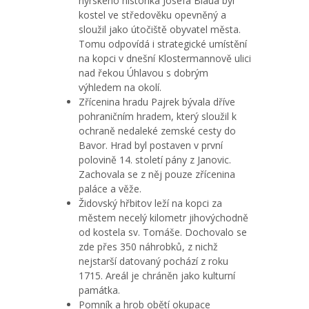
nýrského historika Josefa Blaua byl
kostel ve středověku opevněný a
sloužil jako útočiště obyvatel města.
Tomu odpovídá i strategické umístění
na kopci v dnešní Klostermannově ulici
nad řekou Úhlavou s dobrým
výhledem na okolí.
Zřícenina hradu Pajrek bývala dříve
pohraničním hradem, který sloužil k
ochraně nedaleké zemské cesty do
Bavor. Hrad byl postaven v první
polovině 14. století pány z Janovic.
Zachovala se z něj pouze zřícenina
paláce a věže.
Židovský hřbitov leží na kopci za
městem necelý kilometr jihovýchodně
od kostela sv. Tomáše. Dochovalo se
zde přes 350 náhrobků, z nichž
nejstarší datovaný pochází z roku
1715. Areál je chráněn jako kulturní
památka.
Pomník a hrob obětí okupace